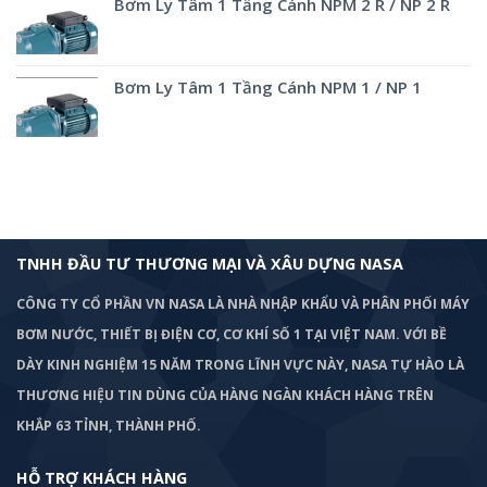
Bơm Ly Tâm 1 Tầng Cánh NPM 2 R / NP 2 R
Bơm Ly Tâm 1 Tầng Cánh NPM 1 / NP 1
TNHH ĐẦU TƯ THƯƠNG MẠI VÀ XÂU DỰNG NASA
CÔNG TY CỔ PHẦN VN NASA LÀ NHÀ NHẬP KHẨU VÀ PHÂN PHỐI MÁY
BƠM
NƯỚC, THIẾT BỊ ĐIỆN CƠ, CƠ KHÍ SỐ 1 TẠI VIỆT NAM. VỚI BỀ
DÀY KINH NGHIỆM 15 NĂM TRONG LĨNH VỰC NÀY, NASA TỰ HÀO LÀ
THƯƠNG HIỆU TIN DÙNG CỦA HÀNG NGÀN KHÁCH HÀNG TRÊN
KHẮP 63 TỈNH, THÀNH PHỐ.
HỖ TRỢ KHÁCH HÀNG