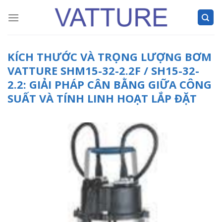
Skip
to
content
KÍCH THƯỚC VÀ TRỌNG LƯỢNG BƠM
VATTURE SHM15-32-2.2F / SH15-32-
2.2: GIẢI PHÁP CÂN BẰNG GIỮA CÔNG
SUẤT VÀ TÍNH LINH HOẠT LẮP ĐẶT