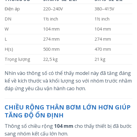
Điện áp
220–240V
380–415V
DN
1½ inch
1½ inch
W
104 mm
104 mm
L
274 mm
274 mm
H(s)
500 mm
470 mm
Trọng lượng
22,5 kg
21 kg
Nhìn vào thông số có thể thấy model này đã tăng đáng
kể về kích thước và khối lượng so với nhóm trước nhằm
đáp ứng yêu cầu vận hành cao hơn.
CHIỀU RỘNG THÂN BƠM LỚN HƠN GIÚP
TĂNG ĐỘ ỔN ĐỊNH
Thông số chiều rộng
104 mm
cho thấy thiết bị đã bước
sang nhóm kết cấu lớn hơn.