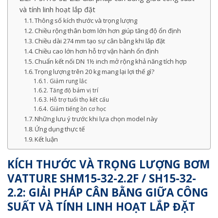
và tính linh hoạt lắp đặt
Thông số kích thước và trọng lượng
Chiều rộng thân bơm lớn hơn giúp tăng độ ổn định
Chiều dài 274 mm tạo sự cân bằng khi lắp đặt
Chiều cao lớn hơn hỗ trợ vận hành ổn định
Chuẩn kết nối DN 1½ inch mở rộng khả năng tích hợp
Trọng lượng trên 20 kg mang lại lợi thế gì?
Giảm rung lắc
Tăng độ bám vị trí
Hỗ trợ tuổi thọ kết cấu
Giảm tiếng ồn cơ học
Những lưu ý trước khi lựa chọn model này
Ứng dụng thực tế
Kết luận
KÍCH THƯỚC VÀ TRỌNG LƯỢNG BƠM
VATTURE SHM15-32-2.2F / SH15-32-
2.2: GIẢI PHÁP CÂN BẰNG GIỮA CÔNG
SUẤT VÀ TÍNH LINH HOẠT LẮP ĐẶT