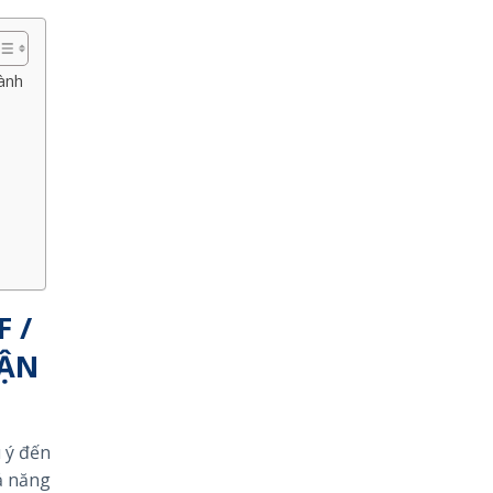
ành
 /
VẬN
 ý đến
hả năng