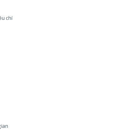
êu chí
gian