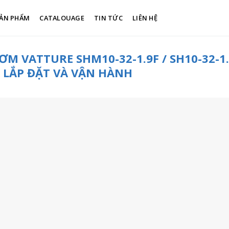
ẢN PHẨM
CATALOUAGE
TIN TỨC
LIÊN HỆ
 VATTURE SHM10-32-1.9F / SH10-32-1.
 LẮP ĐẶT VÀ VẬN HÀNH