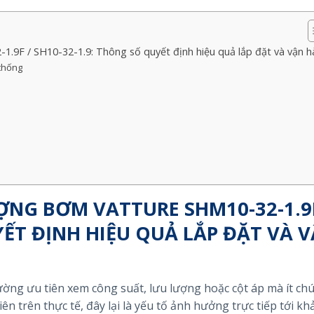
9F / SH10-32-1.9: Thông số quyết định hiệu quả lắp đặt và vận h
 thống
NG BƠM VATTURE SHM10-32-1.9F
YẾT ĐỊNH HIỆU QUẢ LẮP ĐẶT VÀ 
ờng ưu tiên xem công suất, lưu lượng hoặc cột áp mà ít chú
n trên thực tế, đây lại là yếu tố ảnh hưởng trực tiếp tới k