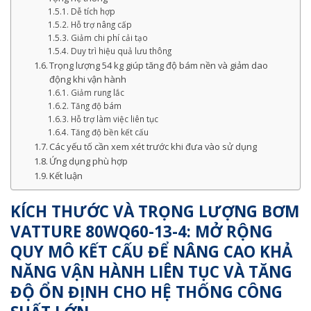
Dễ tích hợp
Hỗ trợ nâng cấp
Giảm chi phí cải tạo
Duy trì hiệu quả lưu thông
Trọng lượng 54 kg giúp tăng độ bám nền và giảm dao
động khi vận hành
Giảm rung lắc
Tăng độ bám
Hỗ trợ làm việc liên tục
Tăng độ bền kết cấu
Các yếu tố cần xem xét trước khi đưa vào sử dụng
Ứng dụng phù hợp
Kết luận
KÍCH THƯỚC VÀ TRỌNG LƯỢNG BƠM
VATTURE 80WQ60-13-4: MỞ RỘNG
QUY MÔ KẾT CẤU ĐỂ NÂNG CAO KHẢ
NĂNG VẬN HÀNH LIÊN TỤC VÀ TĂNG
ĐỘ ỔN ĐỊNH CHO HỆ THỐNG CÔNG