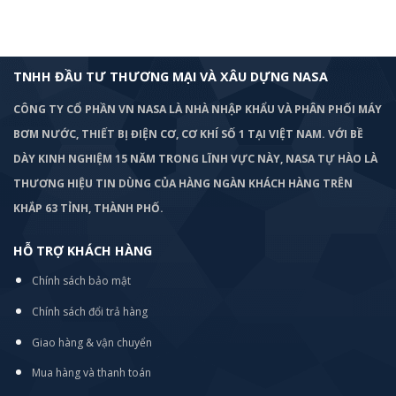
TNHH ĐẦU TƯ THƯƠNG MẠI VÀ XÂU DỰNG NASA
CÔNG TY CỔ PHẦN VN NASA LÀ NHÀ NHẬP KHẨU VÀ PHÂN PHỐI MÁY
BƠM
NƯỚC, THIẾT BỊ ĐIỆN CƠ, CƠ KHÍ SỐ 1 TẠI VIỆT NAM. VỚI BỀ
DÀY KINH NGHIỆM 15 NĂM TRONG LĨNH VỰC NÀY, NASA TỰ HÀO LÀ
THƯƠNG HIỆU TIN DÙNG CỦA HÀNG NGÀN KHÁCH HÀNG TRÊN
KHẮP 63 TỈNH, THÀNH PHỐ.
HỖ TRỢ KHÁCH HÀNG
Chính sách bảo mật
Chính sách đổi trả hàng
Giao hàng & vận chuyển
Mua hàng và thanh toán