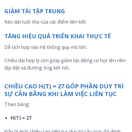
GIẢM TẢI TẬP TRUNG
Kéo dài tuổi thọ của các điểm liên kết.
TĂNG HIỆU QUẢ TRIỂN KHAI THỰC TẾ
Dễ tích hợp vào hệ thống quy mô lớn.
Chiều dài hợp lý còn giúp giảm tác động cơ học lên nền
lắp đặt và đường ống kết nối.
CHIỀU CAO H(T) = 27 GÓP PHẦN DUY TRÌ
SỰ CÂN BẰNG KHI LÀM VIỆC LIÊN TỤC
Theo bảng:
H(T) = 27
Đây là mức chiều cao tiếp tục duy trì cấu trúc ổn định