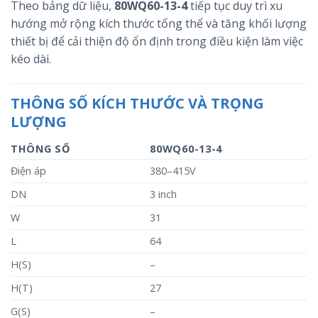
Theo bảng dữ liệu,
80WQ60-13-4
tiếp tục duy trì xu
hướng mở rộng kích thước tổng thể và tăng khối lượng
thiết bị để cải thiện độ ổn định trong điều kiện làm việc
kéo dài.
THÔNG SỐ KÍCH THƯỚC VÀ TRỌNG
LƯỢNG
THÔNG SỐ
80WQ60-13-4
Điện áp
380–415V
DN
3 inch
W
31
L
64
H(S)
–
H(T)
27
G(S)
–