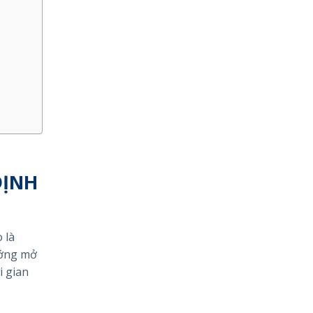
:
ĐỊNH
 là
ướng mở
i gian