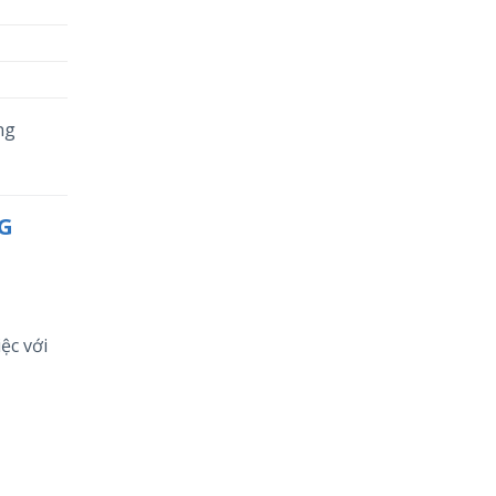
ng
NG
ệc với