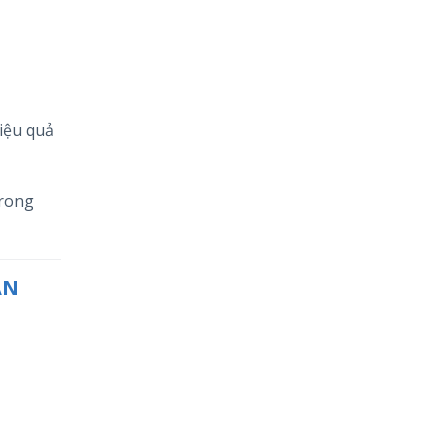
hiệu quả
trong
ẬN