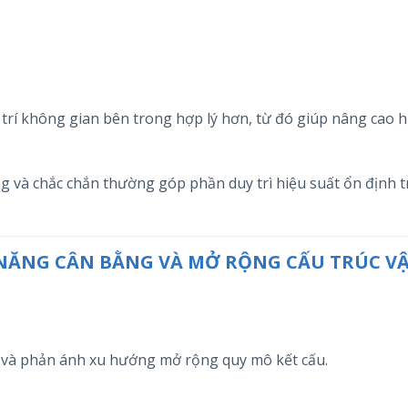
 trí không gian bên trong hợp lý hơn, từ đó giúp nâng cao 
ộng và chắc chắn thường góp phần duy trì hiệu suất ổn định 
Ả NĂNG CÂN BẰNG VÀ MỞ RỘNG CẤU TRÚC V
ớc và phản ánh xu hướng mở rộng quy mô kết cấu.