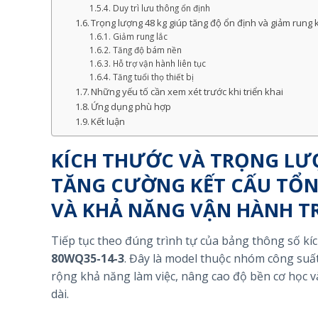
Duy trì lưu thông ổn định
Trọng lượng 48 kg giúp tăng độ ổn định và giảm rung k
Giảm rung lắc
Tăng độ bám nền
Hỗ trợ vận hành liên tục
Tăng tuổi thọ thiết bị
Những yếu tố cần xem xét trước khi triển khai
Ứng dụng phù hợp
Kết luận
KÍCH THƯỚC VÀ TRỌNG LƯ
TĂNG CƯỜNG KẾT CẤU TỔN
VÀ KHẢ NĂNG VẬN HÀNH TR
Tiếp tục theo đúng trình tự của bảng thông số k
80WQ35-14-3
. Đây là model thuộc nhóm công suấ
rộng khả năng làm việc, nâng cao độ bền cơ học v
dài.