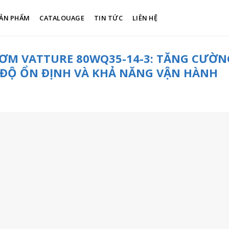
ẢN PHẨM
CATALOUAGE
TIN TỨC
LIÊN HỆ
ƠM VATTURE 80WQ35-14-3: TĂNG CƯỜN
ĐỘ ỔN ĐỊNH VÀ KHẢ NĂNG VẬN HÀNH