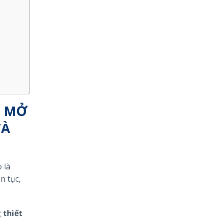
: MỞ
VÀ
 là
n tục,
 thiết