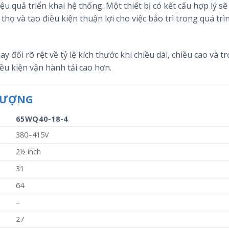
ệu quả triển khai hệ thống. Một thiết bị có kết cấu hợp lý sẽ
thọ và tạo điều kiện thuận lợi cho việc bảo trì trong quá trì
y đổi rõ rệt về tỷ lệ kích thước khi chiều dài, chiều cao và t
u kiện vận hành tải cao hơn.
 LƯỢNG
65WQ40-18-4
380–415V
2½ inch
31
64
–
27