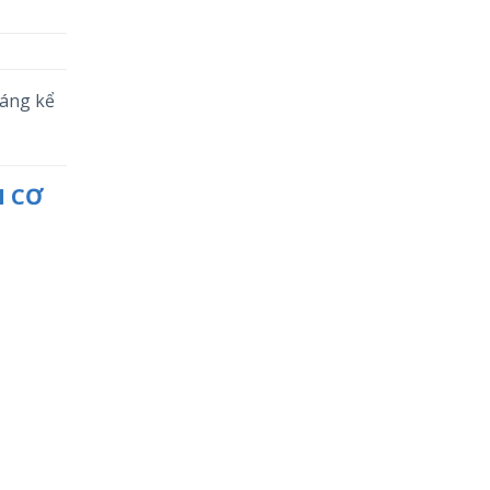
đáng kể
I CƠ