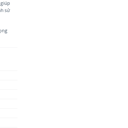
 giúp
nh sử
rọng