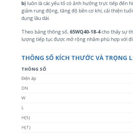
bị
luôn là các yếu tố có ảnh hưởng trực tiếp đến hi
giảm rung động, tăng độ bền cơ khí, cải thiện tuổi 
dụng lâu dài.
Theo bảng thông số,
65WQ40-18-4
cho thấy sự tha
lượng tiếp tục được mở rộng nhằm phù hợp với điề
THÔNG SỐ KÍCH THƯỚC VÀ TRỌNG
THÔNG SỐ
Điện áp
DN
W
L
H(S)
H(T)