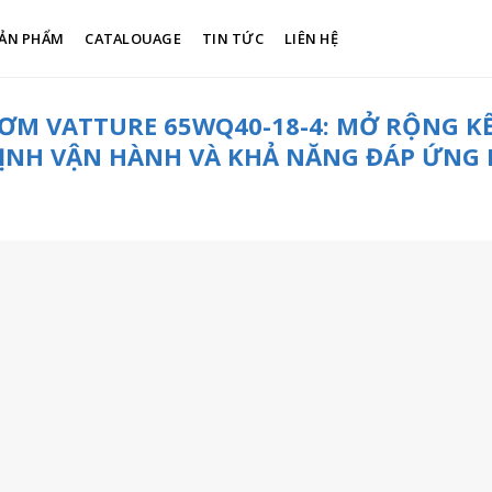
ẢN PHẨM
CATALOUAGE
TIN TỨC
LIÊN HỆ
ƠM VATTURE 65WQ40-18-4: MỞ RỘNG K
ĐỊNH VẬN HÀNH VÀ KHẢ NĂNG ĐÁP ỨNG 