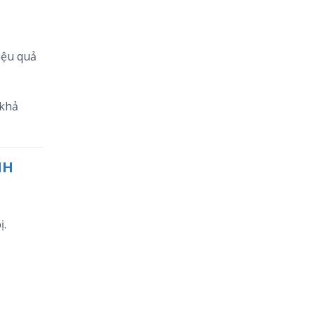
hiệu quả
 khả
NH
ị.