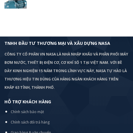
TNHH ĐẦU TƯ THƯƠNG MẠI VÀ XÂU DỰNG NASA
CÔNG TY CỔ PHẦN VN NASA LÀ NHÀ NHẬP KHẨU VÀ PHÂN PHỐI MÁY
BƠM
NƯỚC, THIẾT BỊ ĐIỆN CƠ, CƠ KHÍ SỐ 1 TẠI VIỆT NAM. VỚI BỀ
DÀY KINH NGHIỆM 15 NĂM TRONG LĨNH VỰC NÀY, NASA TỰ HÀO LÀ
THƯƠNG HIỆU TIN DÙNG CỦA HÀNG NGÀN KHÁCH HÀNG TRÊN
KHẮP 63 TỈNH, THÀNH PHỐ.
HỖ TRỢ KHÁCH HÀNG
Chính sách bảo mật
Chính sách đổi trả hàng
Giao hàng & vận chuyển