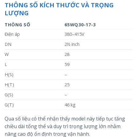
THÔNG SỐ KÍCH THƯỚC VÀ TRỌNG
LƯỢNG
THÔNG SỐ
65WQ30-17-3
Điện áp
380–415V
DN
2½ inch
W
28
L
59
H(S)
–
H(T)
25
G(S)
–
G(T)
46 kg
Qua số liệu có thể nhận thấy model này tiếp tục tăng
chiều dài tổng thể và duy trì trọng lượng lớn nhằm
nâng cao độ ổn định trong vận hành.