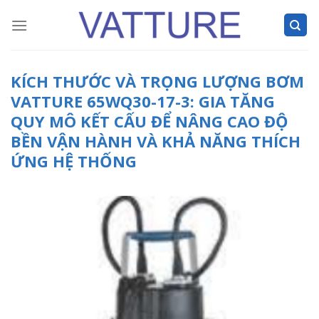
Skip
to
content
KÍCH THƯỚC VÀ TRỌNG LƯỢNG BƠM
VATTURE 65WQ30-17-3: GIA TĂNG
QUY MÔ KẾT CẤU ĐỂ NÂNG CAO ĐỘ
BỀN VẬN HÀNH VÀ KHẢ NĂNG THÍCH
ỨNG HỆ THỐNG