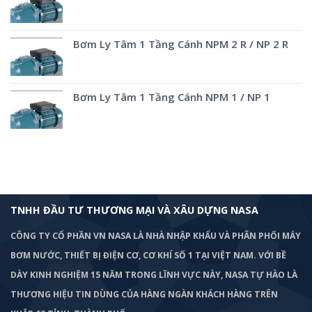
Bơm Ly Tâm 1 Tầng Cánh NPM 2 R / NP 2 R
Bơm Ly Tâm 1 Tầng Cánh NPM 1 / NP 1
TNHH ĐẦU TƯ THƯƠNG MẠI VÀ XÂU DỰNG NASA
CÔNG TY CỔ PHẦN VN NASA LÀ NHÀ NHẬP KHẨU VÀ PHÂN PHỐI MÁY
BƠM
NƯỚC, THIẾT BỊ ĐIỆN CƠ, CƠ KHÍ SỐ 1 TẠI VIỆT NAM. VỚI BỀ
DÀY KINH NGHIỆM 15 NĂM TRONG LĨNH VỰC NÀY, NASA TỰ HÀO LÀ
THƯƠNG HIỆU TIN DÙNG CỦA HÀNG NGÀN KHÁCH HÀNG TRÊN