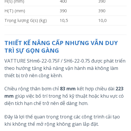
H(s) (mm)
400
390
H(T) (mm)
390
390
Trọng lượng G(s) (kg)
10,5
10,0
THIẾT KẾ NÂNG CẤP NHƯNG VẪN DUY
TRÌ SỰ GỌN GÀNG
VATTURE SHm6-22-0.75F / SH6-22-0.75 được phát triển
theo hướng tăng khả năng vận hành mà không làm
thiết bị trở nên cồng kềnh.
Chiều rộng thân bơm chỉ
83 mm
kết hợp chiều dài
223
mm
giúp việc bố trí trong hố kỹ thuật hoặc khu vực có
diện tích hạn chế trở nên dễ dàng hơn.
Đây là lợi thế quan trọng trong các công trình cải tạo
khi không thể mở rộng không gian lắp đặt.