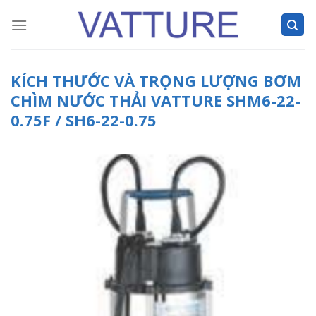
Skip
to
content
KÍCH THƯỚC VÀ TRỌNG LƯỢNG BƠM
CHÌM NƯỚC THẢI VATTURE SHM6-22-
0.75F / SH6-22-0.75