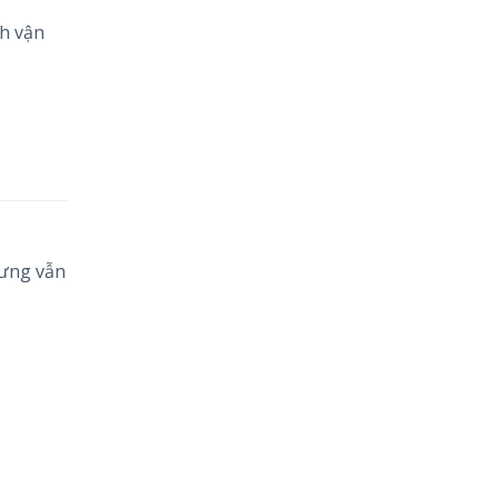
nh vận
hưng vẫn