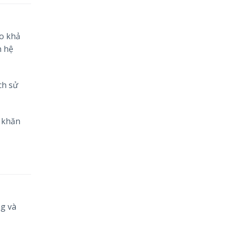
o khả
h hệ
ch sử
ó khăn
ng và