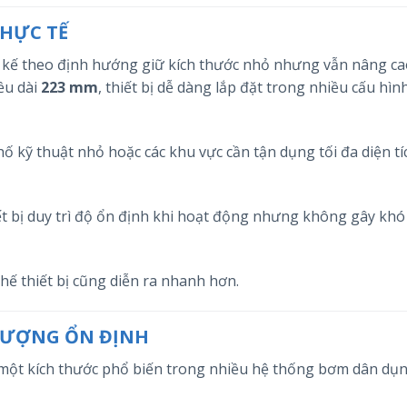
THỰC TẾ
 kế theo định hướng giữ kích thước nhỏ nhưng vẫn nâng ca
ều dài
223 mm
, thiết bị dễ dàng lắp đặt trong nhiều cấu hìn
 hố kỹ thuật nhỏ hoặc các khu vực cần tận dụng tối đa diện tí
ết bị duy trì độ ổn định khi hoạt động nhưng không gây kh
thế thiết bị cũng diễn ra nhanh hơn.
 LƯỢNG ỔN ĐỊNH
 một kích thước phổ biến trong nhiều hệ thống bơm dân dụ