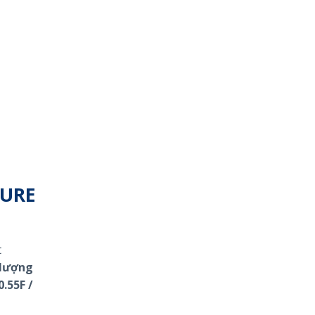
TURE
t
 lượng
.55F /