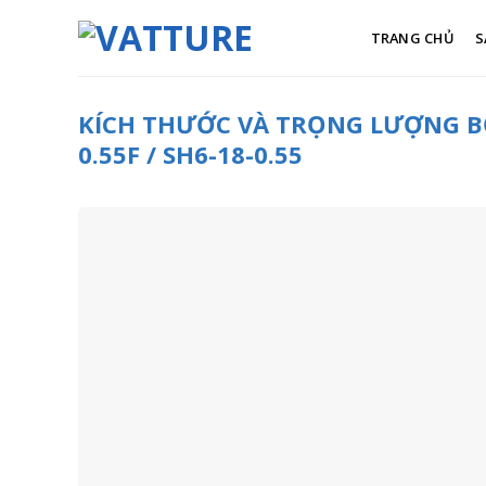
Skip
to
TRANG CHỦ
S
content
KÍCH THƯỚC VÀ TRỌNG LƯỢNG B
0.55F / SH6-18-0.55