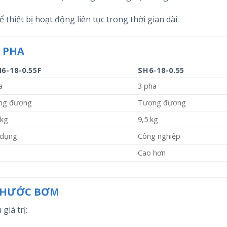
hiết bị hoạt động liên tục trong thời gian dài.
3 PHA
6-18-0.55F
SH6-18-0.55
a
3 pha
ng đương
Tương đương
 kg
9,5 kg
 dụng
Công nghiệp
Cao hơn
 THƯỚC BƠM
giá trị: