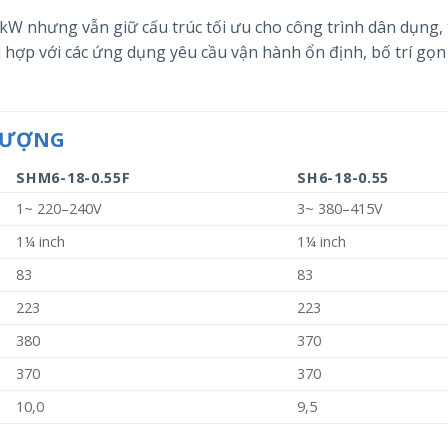
 kW nhưng vẫn giữ cấu trúc tối ưu cho công trình dân dụng
 hợp với các ứng dụng yêu cầu vận hành ổn định, bố trí gọn
 LƯỢNG
SHM6-18-0.55F
SH6-18-0.55
1~ 220–240V
3~ 380–415V
1¼ inch
1¼ inch
83
83
223
223
380
370
370
370
10,0
9,5