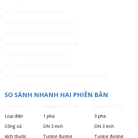
Tối ưu diện tích lắp đặt
Rút ngắn thời gian thi công
Dễ bố trí trong hố kỹ thuật
Giảm chi phí cải tạo hệ thống
Hỗ trợ bảo trì thuận tiện
Tăng độ ổn định vận hành
Giảm rung động trong quá trình sử dụng
SO SÁNH NHANH HAI PHIÊN BẢN
TIÊU CHÍ
SHM30-11-1.5F
SH30-11-1.5
Loại điện
1 pha
3 pha
Cổng xả
DN 3 inch
DN 3 inch
Kích thước
Tương đương
Tương đương