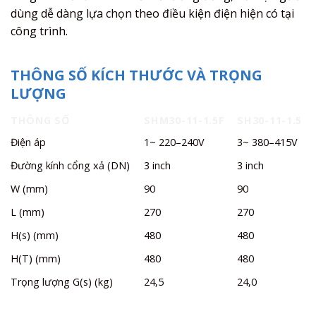
dùng dễ dàng lựa chọn theo điều kiện điện hiện có tại
công trình.
THÔNG SỐ KÍCH THƯỚC VÀ TRỌNG
LƯỢNG
THÔNG SỐ
SHM30-11-1.5F
SH30-11-1.5
Điện áp
1~ 220–240V
3~ 380–415V
Đường kính cổng xả (DN)
3 inch
3 inch
W (mm)
90
90
L (mm)
270
270
H(s) (mm)
480
480
H(T) (mm)
480
480
Trọng lượng G(s) (kg)
24,5
24,0