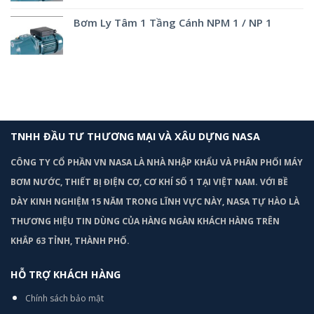
Bơm Ly Tâm 1 Tầng Cánh NPM 1 / NP 1
TNHH ĐẦU TƯ THƯƠNG MẠI VÀ XÂU DỰNG NASA
CÔNG TY CỔ PHẦN VN NASA LÀ NHÀ NHẬP KHẨU VÀ PHÂN PHỐI MÁY
BƠM
NƯỚC, THIẾT BỊ ĐIỆN CƠ, CƠ KHÍ SỐ 1 TẠI VIỆT NAM. VỚI BỀ
DÀY KINH NGHIỆM 15 NĂM TRONG LĨNH VỰC NÀY, NASA TỰ HÀO LÀ
THƯƠNG HIỆU TIN DÙNG CỦA HÀNG NGÀN KHÁCH HÀNG TRÊN
KHẮP 63 TỈNH, THÀNH PHỐ.
HỖ TRỢ KHÁCH HÀNG
Chính sách bảo mật