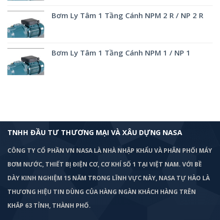
Bơm Ly Tâm 1 Tầng Cánh NPM 2 R / NP 2 R
Bơm Ly Tâm 1 Tầng Cánh NPM 1 / NP 1
TNHH ĐẦU TƯ THƯƠNG MẠI VÀ XÂU DỰNG NASA
CÔNG TY CỔ PHẦN VN NASA LÀ NHÀ NHẬP KHẨU VÀ PHÂN PHỐI MÁY
BƠM
NƯỚC, THIẾT BỊ ĐIỆN CƠ, CƠ KHÍ SỐ 1 TẠI VIỆT NAM. VỚI BỀ
DÀY KINH NGHIỆM 15 NĂM TRONG LĨNH VỰC NÀY, NASA TỰ HÀO LÀ
THƯƠNG HIỆU TIN DÙNG CỦA HÀNG NGÀN KHÁCH HÀNG TRÊN
KHẮP 63 TỈNH, THÀNH PHỐ.