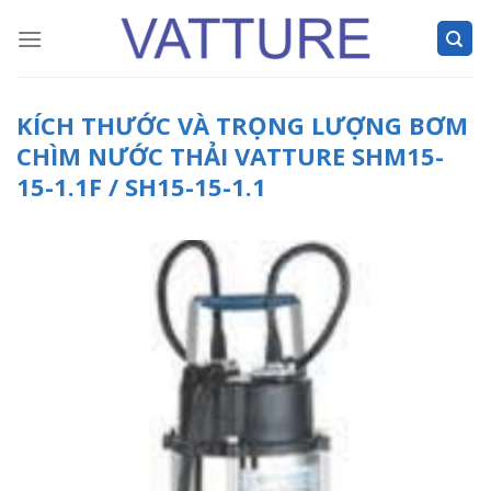
Skip
to
content
KÍCH THƯỚC VÀ TRỌNG LƯỢNG BƠM
CHÌM NƯỚC THẢI VATTURE SHM15-
15-1.1F / SH15-15-1.1