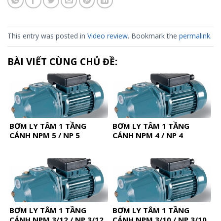
This entry was posted in
Video review
. Bookmark the
permalink
.
BÀI VIẾT CÙNG CHỦ ĐỀ:
BƠM LY TÂM 1 TẦNG
BƠM LY TÂM 1 TẦNG
CÁNH NPM 5 / NP 5
CÁNH NPM 4 / NP 4
BƠM LY TÂM 1 TẦNG
BƠM LY TÂM 1 TẦNG
CÁNH NPM 3/12 / NP 3/12
CÁNH NPM 3/10 / NP 3/10