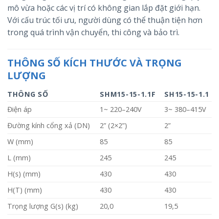
mô vừa hoặc các vị trí có không gian lắp đặt giới hạn.
Với cấu trúc tối ưu, người dùng có thể thuận tiện hơn
trong quá trình vận chuyển, thi công và bảo trì.
THÔNG SỐ KÍCH THƯỚC VÀ TRỌNG
LƯỢNG
THÔNG SỐ
SHM15-15-1.1F
SH15-15-1.1
Điện áp
1~ 220–240V
3~ 380–415V
Đường kính cổng xả (DN)
2” (2×2”)
2”
W (mm)
85
85
L (mm)
245
245
H(s) (mm)
430
430
H(T) (mm)
430
430
Trọng lượng G(s) (kg)
20,0
19,5