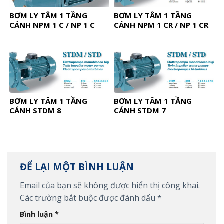
BƠM LY TÂM 1 TẦNG
BƠM LY TÂM 1 TẦNG
CÁNH NPM 1 C / NP 1 C
CÁNH NPM 1 CR / NP 1 CR
BƠM LY TÂM 1 TẦNG
BƠM LY TÂM 1 TẦNG
CÁNH STDM 8
CÁNH STDM 7
ĐỂ LẠI MỘT BÌNH LUẬN
Email của bạn sẽ không được hiển thị công khai.
Các trường bắt buộc được đánh dấu
*
Bình luận
*