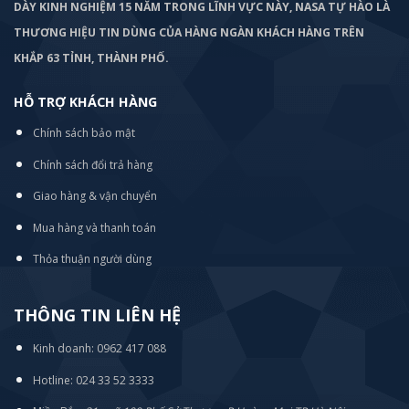
DÀY KINH NGHIỆM 15 NĂM TRONG LĨNH VỰC NÀY, NASA TỰ HÀO LÀ
THƯƠNG HIỆU TIN DÙNG CỦA HÀNG NGÀN KHÁCH HÀNG TRÊN
KHẮP 63 TỈNH, THÀNH PHỐ.
HỖ TRỢ KHÁCH HÀNG
Chính sách bảo mật
Chính sách đổi trả hàng
Giao hàng & vận chuyển
Mua hàng và thanh toán
Thỏa thuận người dùng
THÔNG TIN LIÊN HỆ
Kinh doanh: 0962 417 088
Hotline: 024 33 52 3333