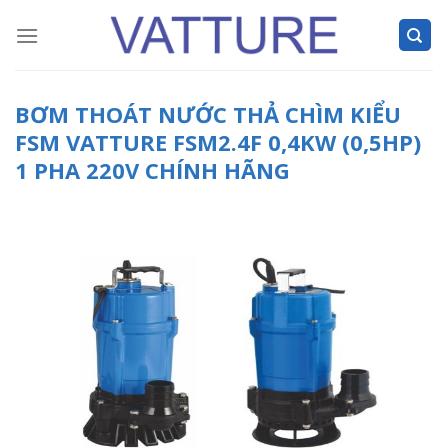
Skip
to
content
BƠM THOÁT NƯỚC THẢ CHÌM KIỂU
FSM VATTURE FSM2.4F 0,4KW (0,5HP)
1 PHA 220V CHÍNH HÃNG