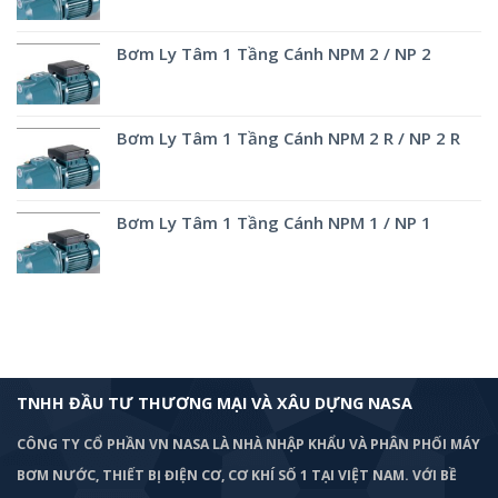
Bơm Ly Tâm 1 Tầng Cánh NPM 2 / NP 2
Bơm Ly Tâm 1 Tầng Cánh NPM 2 R / NP 2 R
Bơm Ly Tâm 1 Tầng Cánh NPM 1 / NP 1
TNHH ĐẦU TƯ THƯƠNG MẠI VÀ XÂU DỰNG NASA
CÔNG TY CỔ PHẦN VN NASA LÀ NHÀ NHẬP KHẨU VÀ PHÂN PHỐI MÁY
BƠM
NƯỚC, THIẾT BỊ ĐIỆN CƠ, CƠ KHÍ SỐ 1 TẠI VIỆT NAM. VỚI BỀ