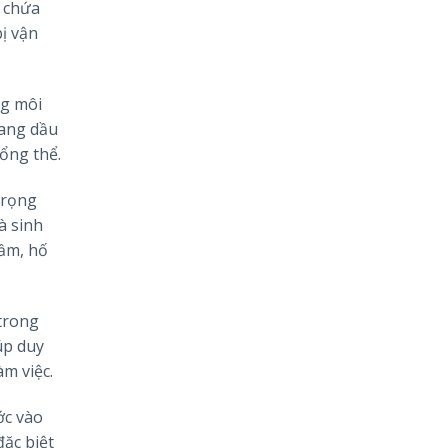
ó chứa
ị vận
ng môi
oang dầu
ổng thể.
trọng
à sinh
gầm, hố
trong
úp duy
àm việc.
ớc vào
ặc biệt