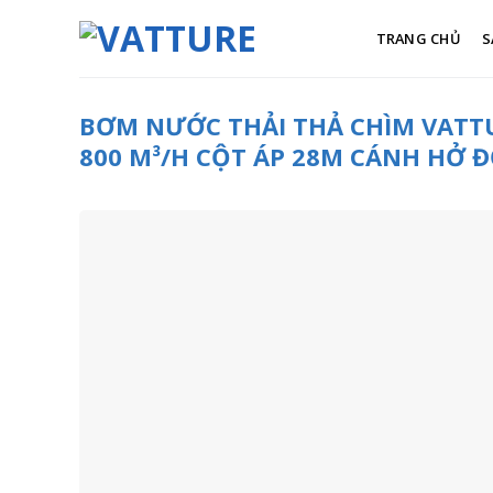
Skip
to
TRANG CHỦ
S
content
BƠM NƯỚC THẢI THẢ CHÌM VATTU
800 M³/H CỘT ÁP 28M CÁNH HỞ