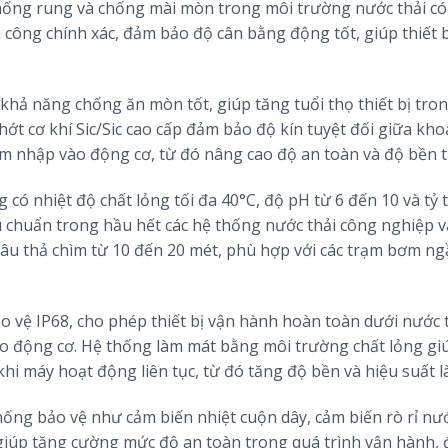
 chống rung và chống mài mòn trong môi trường nước thải c
công chính xác, đảm bảo độ cân bằng động tốt, giúp thiết b
khả năng chống ăn mòn tốt, giúp tăng tuổi thọ thiết bị tro
ớt cơ khí Sic/Sic cao cấp đảm bảo độ kín tuyệt đối giữa kh
 nhập vào động cơ, từ đó nâng cao độ an toàn và độ bền t
g có nhiệt độ chất lỏng tối đa 40°C, độ pH từ 6 đến 10 và tỷ 
u chuẩn trong hầu hết các hệ thống nước thải công nghiệp v
sâu thả chìm từ 10 đến 20 mét, phù hợp với các trạm bơm n
o vệ IP68, cho phép thiết bị vận hành hoàn toàn dưới nước 
ho động cơ. Hệ thống làm mát bằng môi trường chất lỏng gi
khi máy hoạt động liên tục, từ đó tăng độ bền và hiệu suất l
hống bảo vệ như cảm biến nhiệt cuộn dây, cảm biến rò rỉ nư
giúp tăng cường mức độ an toàn trong quá trình vận hành, đ