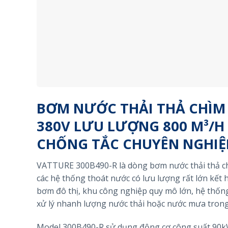
BƠM NƯỚC THẢI THẢ CHÌM 
380V LƯU LƯỢNG 800 M³/H
CHỐNG TẮC CHUYÊN NGHIỆ
VATTURE 300B490-R là dòng bơm nước thải thả ch
các hệ thống thoát nước có lưu lượng rất lớn kết 
bơm đô thị, khu công nghiệp quy mô lớn, hệ thống
xử lý nhanh lượng nước thải hoặc nước mưa trong 
Model 300B490-R sử dụng động cơ công suất 90kW