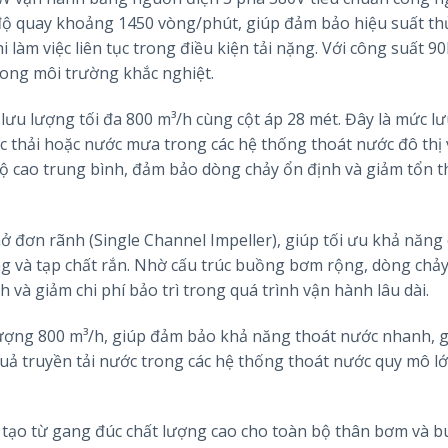
c độ quay khoảng 1450 vòng/phút, giúp đảm bảo hiệu suất th
 làm việc liên tục trong điều kiện tải nặng. Với công suất 9
rong môi trường khắc nghiệt.
ưu lượng tối đa 800 m³/h cùng cột áp 28 mét. Đây là mức l
ớc thải hoặc nước mưa trong các hệ thống thoát nước đô thị
ộ cao trung bình, đảm bảo dòng chảy ổn định và giảm tổn t
hở đơn rãnh (Single Channel Impeller), giúp tối ưu khả năng
ng và tạp chất rắn. Nhờ cấu trúc buồng bơm rộng, dòng chả
h và giảm chi phí bảo trì trong quá trình vận hành lâu dài.
lượng 800 m³/h, giúp đảm bảo khả năng thoát nước nhanh, 
uả truyền tải nước trong các hệ thống thoát nước quy mô l
 tạo từ gang đúc chất lượng cao cho toàn bộ thân bơm và 