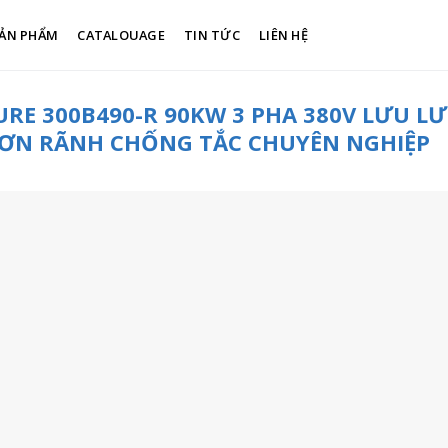
ẢN PHẨM
CATALOUAGE
TIN TỨC
LIÊN HỆ
RE 300B490-R 90KW 3 PHA 380V LƯU L
 ĐƠN RÃNH CHỐNG TẮC CHUYÊN NGHIỆP