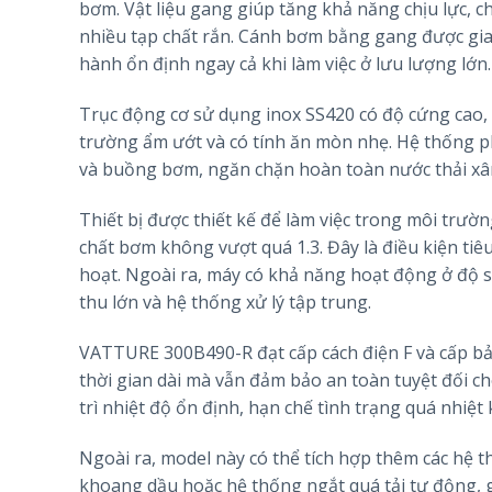
bơm. Vật liệu gang giúp tăng khả năng chịu lực,
nhiều tạp chất rắn. Cánh bơm bằng gang được gia 
hành ổn định ngay cả khi làm việc ở lưu lượng lớn.
Trục động cơ sử dụng inox SS420 có độ cứng cao, 
trường ẩm ướt và có tính ăn mòn nhẹ. Hệ thống ph
và buồng bơm, ngăn chặn hoàn toàn nước thải xâm
Thiết bị được thiết kế để làm việc trong môi trườn
chất bơm không vượt quá 1.3. Đây là điều kiện tiê
hoạt. Ngoài ra, máy có khả năng hoạt động ở độ 
thu lớn và hệ thống xử lý tập trung.
VATTURE 300B490-R đạt cấp cách điện F và cấp bả
thời gian dài mà vẫn đảm bảo an toàn tuyệt đối c
trì nhiệt độ ổn định, hạn chế tình trạng quá nhiệt 
Ngoài ra, model này có thể tích hợp thêm các hệ t
khoang dầu hoặc hệ thống ngắt quá tải tự động, 