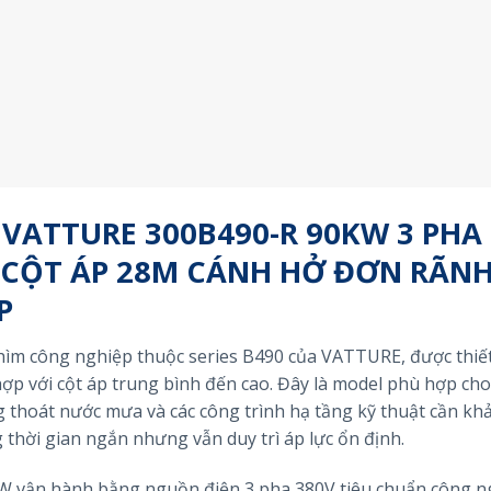
VATTURE 300B490-R 90KW 3 PHA
 CỘT ÁP 28M CÁNH HỞ ĐƠN RÃN
P
ìm công nghiệp thuộc series B490 của VATTURE, được thiết
hợp với cột áp trung bình đến cao. Đây là model phù hợp ch
 thoát nước mưa và các công trình hạ tầng kỹ thuật cần kh
thời gian ngắn nhưng vẫn duy trì áp lực ổn định.
 vận hành bằng nguồn điện 3 pha 380V tiêu chuẩn công n