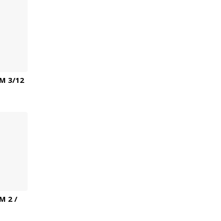
M 3/12
 2 /