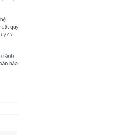
 hệ
huật quy
guy cơ
n rãnh
hoàn hảo