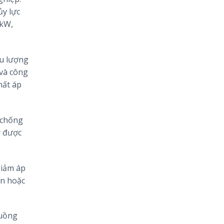
ủy lực
0kW,
ưu lượng
 và công
hất áp
 chống
y được
giảm áp
ớn hoặc
buồng