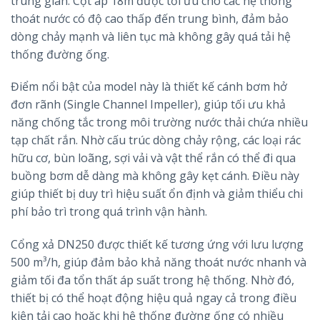
trung gian. Cột áp 18m được tối ưu cho các hệ thống
thoát nước có độ cao thấp đến trung bình, đảm bảo
dòng chảy mạnh và liên tục mà không gây quá tải hệ
thống đường ống.
Điểm nổi bật của model này là thiết kế cánh bơm hở
đơn rãnh (Single Channel Impeller), giúp tối ưu khả
năng chống tắc trong môi trường nước thải chứa nhiều
tạp chất rắn. Nhờ cấu trúc dòng chảy rộng, các loại rác
hữu cơ, bùn loãng, sợi vải và vật thể rắn có thể đi qua
buồng bơm dễ dàng mà không gây kẹt cánh. Điều này
giúp thiết bị duy trì hiệu suất ổn định và giảm thiểu chi
phí bảo trì trong quá trình vận hành.
Cổng xả DN250 được thiết kế tương ứng với lưu lượng
500 m³/h, giúp đảm bảo khả năng thoát nước nhanh và
giảm tối đa tổn thất áp suất trong hệ thống. Nhờ đó,
thiết bị có thể hoạt động hiệu quả ngay cả trong điều
kiện tải cao hoặc khi hệ thống đường ống có nhiều