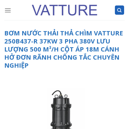
Skip
to
content
BƠM NƯỚC THẢI THẢ CHÌM VATTURE
250B437-R 37KW 3 PHA 380V LƯU
LƯỢNG 500 M³/H CỘT ÁP 18M CÁNH
HỞ ĐƠN RÃNH CHỐNG TẮC CHUYÊN
NGHIỆP