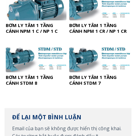
BƠM LY TÂM 1 TẦNG
BƠM LY TÂM 1 TẦNG
CÁNH NPM 1 C / NP 1 C
CÁNH NPM 1 CR / NP 1 CR
BƠM LY TÂM 1 TẦNG
BƠM LY TÂM 1 TẦNG
CÁNH STDM 8
CÁNH STDM 7
ĐỂ LẠI MỘT BÌNH LUẬN
Email của bạn sẽ không được hiển thị công khai.
Các trường bắt buộc được đánh dấu
*