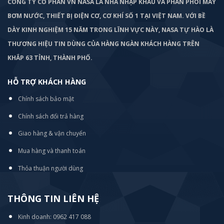
CÔNG TY CỔ PHẦN VN NASA LÀ NHÀ NHẬP KHẨU VÀ PHÂN PHỐI MÁY
BƠM
NƯỚC, THIẾT BỊ ĐIỆN CƠ, CƠ KHÍ SỐ 1 TẠI VIỆT NAM. VỚI BỀ
DÀY KINH NGHIỆM 15 NĂM TRONG LĨNH VỰC NÀY, NASA TỰ HÀO LÀ
THƯƠNG HIỆU TIN DÙNG CỦA HÀNG NGÀN KHÁCH HÀNG TRÊN
KHẮP 63 TỈNH, THÀNH PHỐ.
HỖ TRỢ KHÁCH HÀNG
Chính sách bảo mật
Chính sách đổi trả hàng
Giao hàng & vận chuyển
Mua hàng và thanh toán
Thỏa thuận người dùng
THÔNG TIN LIÊN HỆ
Kinh doanh: 0962 417 088