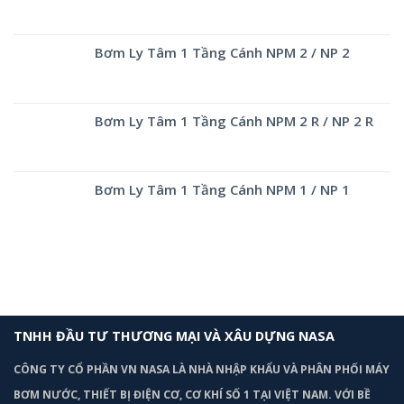
Bơm Ly Tâm 1 Tầng Cánh NPM 2 / NP 2
Bơm Ly Tâm 1 Tầng Cánh NPM 2 R / NP 2 R
Bơm Ly Tâm 1 Tầng Cánh NPM 1 / NP 1
TNHH ĐẦU TƯ THƯƠNG MẠI VÀ XÂU DỰNG NASA
CÔNG TY CỔ PHẦN VN NASA LÀ NHÀ NHẬP KHẨU VÀ PHÂN PHỐI MÁY
BƠM
NƯỚC, THIẾT BỊ ĐIỆN CƠ, CƠ KHÍ SỐ 1 TẠI VIỆT NAM. VỚI BỀ