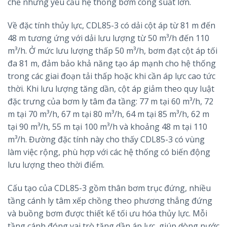
chế nhưng yêu cầu hệ thống bơm công suất lớn.
Về đặc tính thủy lực, CDL85-3 có dải cột áp từ 81 m đến
48 m tương ứng với dải lưu lượng từ 50 m³/h đến 110
m³/h. Ở mức lưu lượng thấp 50 m³/h, bơm đạt cột áp tối
đa 81 m, đảm bảo khả năng tạo áp mạnh cho hệ thống
trong các giai đoạn tải thấp hoặc khi cần áp lực cao tức
thời. Khi lưu lượng tăng dần, cột áp giảm theo quy luật
đặc trưng của bơm ly tâm đa tầng: 77 m tại 60 m³/h, 72
m tại 70 m³/h, 67 m tại 80 m³/h, 64 m tại 85 m³/h, 62 m
tại 90 m³/h, 55 m tại 100 m³/h và khoảng 48 m tại 110
m³/h. Đường đặc tính này cho thấy CDL85-3 có vùng
làm việc rộng, phù hợp với các hệ thống có biến động
lưu lượng theo thời điểm.
Cấu tạo của CDL85-3 gồm thân bơm trục đứng, nhiều
tầng cánh ly tâm xếp chồng theo phương thẳng đứng
và buồng bơm được thiết kế tối ưu hóa thủy lực. Mỗi
tầng cánh đóng vai trò tăng dần áp lực, giúp dòng nước