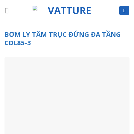
Skip
to
content
BƠM LY TÂM TRỤC ĐỨNG ĐA TẦNG
CDL85-3