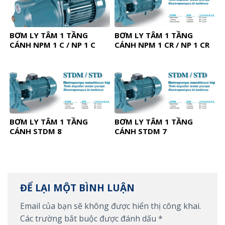
BƠM LY TÂM 1 TẦNG
BƠM LY TÂM 1 TẦNG
CÁNH NPM 1 C / NP 1 C
CÁNH NPM 1 CR / NP 1 CR
BƠM LY TÂM 1 TẦNG
BƠM LY TÂM 1 TẦNG
CÁNH STDM 8
CÁNH STDM 7
ĐỂ LẠI MỘT BÌNH LUẬN
Email của bạn sẽ không được hiển thị công khai.
Các trường bắt buộc được đánh dấu
*