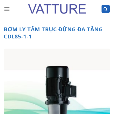
Skip
to
content
BƠM LY TÂM TRỤC ĐỨNG ĐA TẦNG
CDL85-1-1