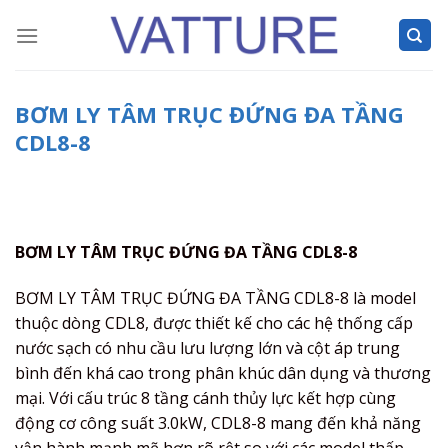
Skip
to
content
BƠM LY TÂM TRỤC ĐỨNG ĐA TẦNG
CDL8-8
BƠM LY TÂM TRỤC ĐỨNG ĐA TẦNG CDL8-8
BƠM LY TÂM TRỤC ĐỨNG ĐA TẦNG CDL8-8 là model
thuộc dòng CDL8, được thiết kế cho các hệ thống cấp
nước sạch có nhu cầu lưu lượng lớn và cột áp trung
bình đến khá cao trong phân khúc dân dụng và thương
mại. Với cấu trúc 8 tầng cánh thủy lực kết hợp cùng
động cơ công suất 3.0kW, CDL8-8 mang đến khả năng
vận hành mạnh mẽ hơn rõ rệt so với các model thấp