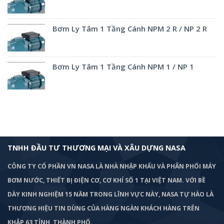
Bơm Ly Tâm 1 Tầng Cánh NPM 2 R / NP 2 R
Bơm Ly Tâm 1 Tầng Cánh NPM 1 / NP 1
TNHH ĐẦU TƯ THƯƠNG MẠI VÀ XÂU DỰNG NASA
CÔNG TY CỔ PHẦN VN NASA LÀ NHÀ NHẬP KHẨU VÀ PHÂN PHỐI MÁY
BƠM
NƯỚC, THIẾT BỊ ĐIỆN CƠ, CƠ KHÍ SỐ 1 TẠI VIỆT NAM. VỚI BỀ
DÀY KINH NGHIỆM 15 NĂM TRONG LĨNH VỰC NÀY, NASA TỰ HÀO LÀ
THƯƠNG HIỆU TIN DÙNG CỦA HÀNG NGÀN KHÁCH HÀNG TRÊN
KHẮP 63 TỈNH, THÀNH PHỐ.