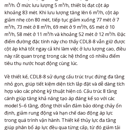
m³/h. Ở mức lưu lượng 5 m³/h, thiết bị đạt cột áp
khoảng 83 mét. Khi lưu lượng tăng lên 6 m³/h, cột áp
giảm nhẹ còn 80 mét, tiếp tục giảm xuống 77 mét ở 7
m³/h, 73 mét ở 8 m³/h, 69 mét ở 9 m³/h, 65 mét ở 10
m³/h, 58 mét ở 11 m³/h và khoảng 52 mét ở 12 m³/h. Đặc
điểm đường đặc tính này cho thấy CDL8-8 vẫn giữ được
cột áp khá tốt ngay cả khi làm việc ở lưu lượng cao, điều
này rất quan trọng trong các hệ thống có nhiều điểm
tiêu thụ nước hoạt động cùng lúc.
Về thiết kế, CDL8-8 sử dụng cấu trúc trục đứng đa tầng
nhỏ gọn, giúp tiết kiệm diện tích lắp đặt và dễ dàng tích
hợp vào các phòng kỹ thuật hiện có. Cấu trúc 8 tầng
cánh giúp tăng khả năng tạo áp đáng kể so với các
model 5–6 tầng, đồng thời vẫn đảm bảo dòng chảy ổn
định, giảm rung động và hạn chế dao động áp lực
trong quá trình vận hành. Thiết kế thủy lực đa tầng
giúp phân bổ áp lực đều qua từng cấp, từ đó giảm tải