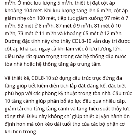
m³/h. Ở mức lưu lượng 5 m³/h, thiết bị đạt cột áp
khoảng 104 mét. Khi lưu lượng tăng lên 6 m³/h, cột áp
giảm nhẹ còn 100 mét, tiếp tục giảm xuống 97 mét ở 7
m³/h, 92 mét ở 8 m³/h, 87 mét ở 9 m³/h, 81 mét ở 10
m³/h, 73 mét ở 11 m³/h và khoảng 65 mét ở 12 m³/h.
Đường đặc tính này cho thấy CDL8-10 vẫn duy trì được
cột áp khá cao ngay cả khi làm việc ở lưu lượng lớn,
điều này rất quan trọng trong các hệ thống cấp nước
tòa nhà hoặc hệ thống tăng áp trung tâm.
Về thiết kế, CDL8-10 sử dụng cấu trúc trục đứng đa
tầng giúp tiết kiệm diện tích lắp đặt đáng kể, đặc biệt
phù hợp với các phòng kỹ thuật trong tòa nhà. Cấu trúc
10 tầng cánh giúp phân bổ áp lực đều qua nhiều cấp,
giảm tải cho từng tầng cánh và tăng hiệu suất thủy lực
tổng thể. Điều này không chỉ giúp thiết bị vận hành ổn
định hơn mà còn kéo dài tuổi thọ của các bộ phận cơ
khí bên trong.