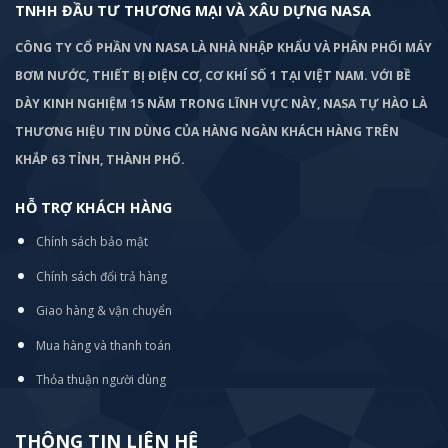
TNHH ĐẦU TƯ THƯƠNG MẠI VÀ XÂU DỰNG NASA
CÔNG TY CỔ PHẦN VN NASA LÀ NHÀ NHẬP KHẨU VÀ PHÂN PHỐI MÁY
BƠM
NƯỚC, THIẾT BỊ ĐIỆN CƠ, CƠ KHÍ SỐ 1 TẠI VIỆT NAM. VỚI BỀ
DÀY KINH NGHIỆM 15 NĂM TRONG LĨNH VỰC NÀY, NASA TỰ HÀO LÀ
THƯƠNG HIỆU TIN DÙNG CỦA HÀNG NGÀN KHÁCH HÀNG TRÊN
KHẮP 63 TỈNH, THÀNH PHỐ.
HỖ TRỢ KHÁCH HÀNG
Chính sách bảo mật
Chính sách đổi trả hàng
Giao hàng & vận chuyển
Mua hàng và thanh toán
Thỏa thuận người dùng
THÔNG TIN LIÊN HỆ