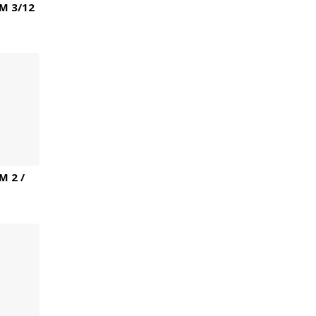
M 3/12
 2 /