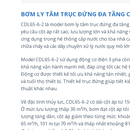
BƠM LY TÂM TRỤC ĐỨNG ĐA TẦNG C
CDL65-6-2 là model bơm ly tâm trục đứng đa tầng
yêu cầu cột áp rất cao, lưu lượng lớn và khả năng
ứng dụng trong hệ thống cấp nước cho tòa nhà ca
chữa cháy và các dây chuyền xử lý nước quy mô lớn
Model CDL65-6-2 sử dụng động cơ điện 3 pha công 
khả năng vận hành mạnh mẽ, đáp ứng tốt các hệ thố
Động cơ được thiết kế tối ưu khả năng tản nhiệt, 
và tuổi thọ thiết bị. Thiết kế trục đứng giúp tiết
thuật khác nhau.
Về đặc tính thủy lực, CDL65-6-2 có dải cột áp từ 
Ở mức lưu lượng thấp 30 m³/h, bơm đạt cột áp tố
lượng tăng dần, cột áp giảm theo từng mức: khoảng
65 m³/h, 101 m tại 70 m³/h và thấp nhất khoảng 81