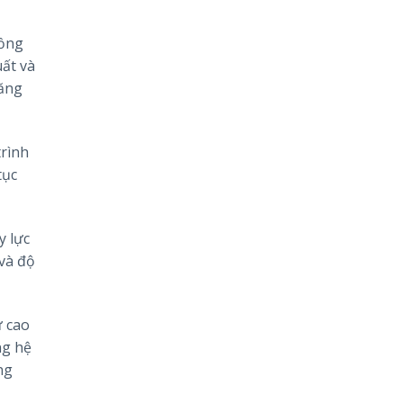
uồng
uất và
năng
trình
tục
y lực
 và độ
ư cao
ng hệ
ng