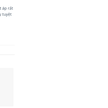
t áp rất
y tuyệt