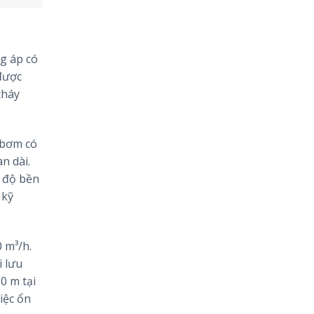
g áp có
 được
cháy
 bơm có
n dài.
o độ bền
 kỹ
 m³/h.
i lưu
0 m tại
iệc ổn