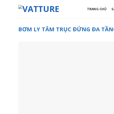
Skip
to
TRANG CHỦ
S
content
BƠM LY TÂM TRỤC ĐỨNG ĐA TẦNG