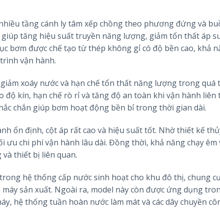
nhiều tầng cánh ly tâm xếp chồng theo phương đứng và b
 giúp tăng hiệu suất truyền năng lượng, giảm tổn thất áp s
ục bơm được chế tạo từ thép không gỉ có độ bền cao, khả 
 trình vận hành.
giảm xoáy nước và hạn chế tổn thất năng lượng trong quá 
 độ kín, hạn chế rò rỉ và tăng độ an toàn khi vận hành liên 
hắc chắn giúp bơm hoạt động bền bỉ trong thời gian dài.
 ổn định, cột áp rất cao và hiệu suất tốt. Nhờ thiết kế thủ
ối ưu chi phí vận hành lâu dài. Đồng thời, khả năng chạy êm
à thiết bị liên quan.
trong hệ thống cấp nước sinh hoạt cho khu đô thị, chung c
à máy sản xuất. Ngoài ra, model này còn được ứng dụng tro
áy, hệ thống tuần hoàn nước làm mát và các dây chuyền cô