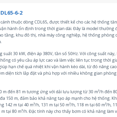
DL65-6-2
 cánh thuộc dòng CDL65, được thiết kế cho các hệ thống tăn
 vận hành ổn định trong thời gian dài. Đây là model thường
o tầng, khu đô thị, nhà máy công nghiệp, hệ thống phòng 
.
suất 30 kW, điện áp 380V, tần số 50Hz. Với công suất này,
ng có yêu cầu áp lực cao và làm việc liên tục trong thời gia
giúp hạn chế quá nhiệt khi vận hành kéo dài, từ đó nâng ca
 kiệm diện tích lắp đặt và phù hợp với nhiều không gian phòng
150 m đến 81 m tương ứng với dải lưu lượng từ 30 m³/h đến 80
i đa 150 m, đảm bảo khả năng tạo áp mạnh cho hệ thống. Kh
 142 m tại 40 m³/h, 131 m tại 50 m³/h, 118 m tại 60 m³/h, 11
 m tại 80 m³/h. Đặc tính này cho thấy bơm có khả năng làm v