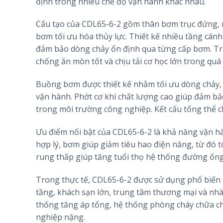
định trong nhiều chế độ vận hành khác nhau.
Cấu tạo của CDL65-6-2 gồm thân bơm trục đứng, 
bơm tối ưu hóa thủy lực. Thiết kế nhiều tầng cánh
đảm bảo dòng chảy ổn định qua từng cấp bơm. Tr
chống ăn mòn tốt và chịu tải cơ học lớn trong quá
Buồng bơm được thiết kế nhằm tối ưu dòng chảy, 
vận hành. Phớt cơ khí chất lượng cao giúp đảm bảo
trong môi trường công nghiệp. Kết cấu tổng thể c
Ưu điểm nổi bật của CDL65-6-2 là khả năng vận hành
hợp lý, bơm giúp giảm tiêu hao điện năng, từ đó t
rung thấp giúp tăng tuổi thọ hệ thống đường ống v
Trong thực tế, CDL65-6-2 được sử dụng phổ biến 
tầng, khách sạn lớn, trung tâm thương mại và nh
thống tăng áp tổng, hệ thống phòng cháy chữa ch
nghiệp nặng.