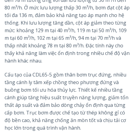
đến 78 m tương ứng với dải lưu lượng từ 30 m³/h đến
80 m³/h. Ở mức lưu lượng thấp 30 m³/h, bơm đạt cột áp
tối đa 136 m, đảm bảo khả năng tạo áp mạnh cho hệ
thống. Khi lưu lượng tăng dần, cột áp giảm theo từng
mức: khoảng 129 m tại 40 m³/h, 119 m tại 50 m³/h, 109
m tại 60 m³/h, 102 m tại 65 m³/h, 94 m tại 70 m³/h và
thấp nhất khoảng 78 m tại 80 m³/h. Đặc tính này cho
thấy khả năng làm việc ổn định trong nhiều chế độ vận
hành khác nhau.
Cấu tạo của CDL65-5 gồm thân bơm trục đứng, nhiều
tầng cánh ly tâm xếp chồng theo phương đứng và
buồng bơm tối ưu hóa thủy lực. Thiết kế nhiều tầng
cánh giúp tăng hiệu suất truyền năng lượng, giảm tổn
thất áp suất và đảm bảo dòng chảy ổn định qua từng
cấp bơm. Trục bơm được chế tạo từ thép không gỉ có
độ bền cao, khả năng chống ăn mòn tốt và chịu tải cơ
học lớn trong quá trình vận hành.