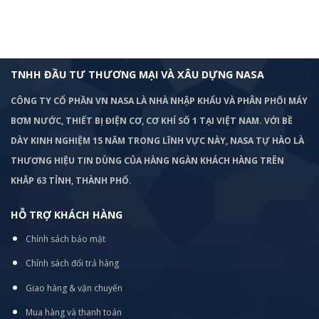
TNHH ĐẦU TƯ THƯƠNG MẠI VÀ XÂU DỰNG NASA
CÔNG TY CỔ PHẦN VN NASA LÀ NHÀ NHẬP KHẨU VÀ PHÂN PHỐI MÁY
BƠM
NƯỚC, THIẾT BỊ ĐIỆN CƠ, CƠ KHÍ SỐ 1 TẠI VIỆT NAM. VỚI BỀ
DÀY KINH NGHIỆM 15 NĂM TRONG LĨNH VỰC NÀY, NASA TỰ HÀO LÀ
THƯƠNG HIỆU TIN DÙNG CỦA HÀNG NGÀN KHÁCH HÀNG TRÊN
KHẮP 63 TỈNH, THÀNH PHỐ.
HỖ TRỢ KHÁCH HÀNG
Chính sách bảo mật
Chính sách đổi trả hàng
Giao hàng & vận chuyển
Mua hàng và thanh toán