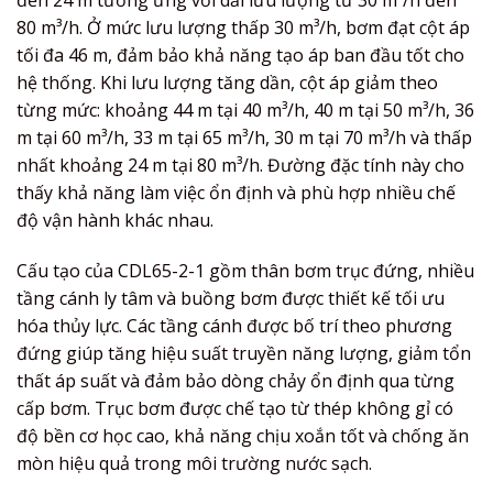
đến 24 m tương ứng với dải lưu lượng từ 30 m³/h đến
80 m³/h. Ở mức lưu lượng thấp 30 m³/h, bơm đạt cột áp
tối đa 46 m, đảm bảo khả năng tạo áp ban đầu tốt cho
hệ thống. Khi lưu lượng tăng dần, cột áp giảm theo
từng mức: khoảng 44 m tại 40 m³/h, 40 m tại 50 m³/h, 36
m tại 60 m³/h, 33 m tại 65 m³/h, 30 m tại 70 m³/h và thấp
nhất khoảng 24 m tại 80 m³/h. Đường đặc tính này cho
thấy khả năng làm việc ổn định và phù hợp nhiều chế
độ vận hành khác nhau.
Cấu tạo của CDL65-2-1 gồm thân bơm trục đứng, nhiều
tầng cánh ly tâm và buồng bơm được thiết kế tối ưu
hóa thủy lực. Các tầng cánh được bố trí theo phương
đứng giúp tăng hiệu suất truyền năng lượng, giảm tổn
thất áp suất và đảm bảo dòng chảy ổn định qua từng
cấp bơm. Trục bơm được chế tạo từ thép không gỉ có
độ bền cơ học cao, khả năng chịu xoắn tốt và chống ăn
mòn hiệu quả trong môi trường nước sạch.