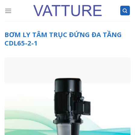
Skip
to
content
BƠM LY TÂM TRỤC ĐỨNG ĐA TẦNG
CDL65-2-1