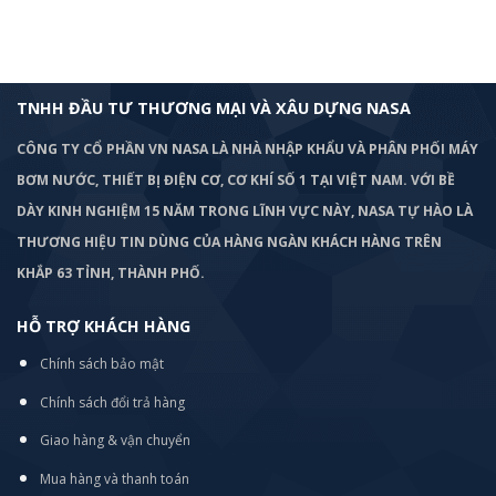
TNHH ĐẦU TƯ THƯƠNG MẠI VÀ XÂU DỰNG NASA
CÔNG TY CỔ PHẦN VN NASA LÀ NHÀ NHẬP KHẨU VÀ PHÂN PHỐI MÁY
BƠM
NƯỚC, THIẾT BỊ ĐIỆN CƠ, CƠ KHÍ SỐ 1 TẠI VIỆT NAM. VỚI BỀ
DÀY KINH NGHIỆM 15 NĂM TRONG LĨNH VỰC NÀY, NASA TỰ HÀO LÀ
THƯƠNG HIỆU TIN DÙNG CỦA HÀNG NGÀN KHÁCH HÀNG TRÊN
KHẮP 63 TỈNH, THÀNH PHỐ.
HỖ TRỢ KHÁCH HÀNG
Chính sách bảo mật
Chính sách đổi trả hàng
Giao hàng & vận chuyển
Mua hàng và thanh toán