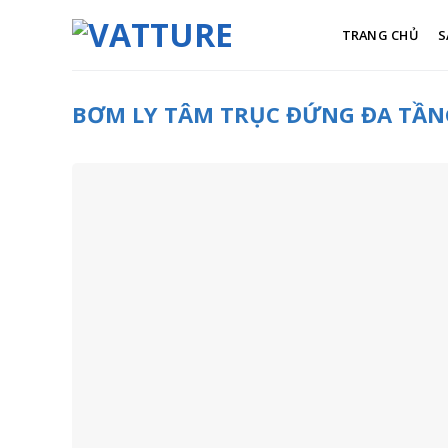
Skip
to
TRANG CHỦ
S
content
BƠM LY TÂM TRỤC ĐỨNG ĐA TẦNG 