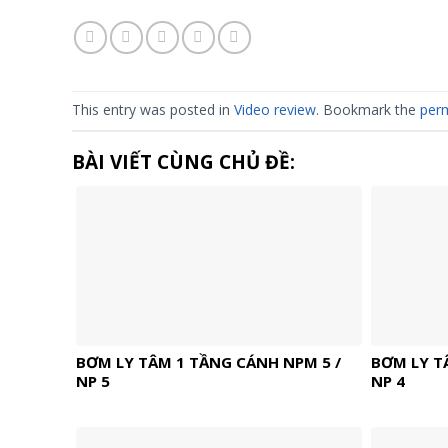
This entry was posted in
Video review
. Bookmark the
perm
BÀI VIẾT CÙNG CHỦ ĐỀ:
BƠM LY TÂM 1 TẦNG CÁNH NPM 5 /
BƠM LY T
NP 5
NP 4