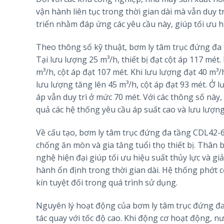
vận hành liên tục trong thời gian dài mà vẫn duy 
triển nhằm đáp ứng các yêu cầu này, giúp tối ưu h
Theo thông số kỹ thuật, bơm ly tâm trục đứng đa 
Tại lưu lượng 25 m³/h, thiết bị đạt cột áp 117 mét
m³/h, cột áp đạt 107 mét. Khi lưu lượng đạt 40 m³/h
lưu lượng tăng lên 45 m³/h, cột áp đạt 93 mét. Ở l
áp vẫn duy trì ở mức 70 mét. Với các thông số nà
quả các hệ thống yêu cầu áp suất cao và lưu lượng
Về cấu tạo, bơm ly tâm trục đứng đa tầng CDL42-
chống ăn mòn và gia tăng tuổi thọ thiết bị. Thâ
nghệ hiện đại giúp tối ưu hiệu suất thủy lực và g
hành ổn định trong thời gian dài. Hệ thống phớt 
kín tuyệt đối trong quá trình sử dụng.
Nguyên lý hoạt động của bơm ly tâm trục đứng đa 
tác quay với tốc độ cao. Khi động cơ hoạt động, n