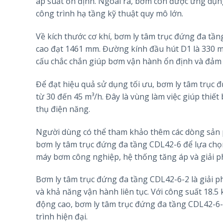
áp suất ổn định. Ngoài ra, bơm còn được ứng dụng
công trình hạ tầng kỹ thuật quy mô lớn.
Về kích thước cơ khí, bơm ly tâm trục đứng đa tầ
cao đạt 1461 mm. Đường kính đầu hút D1 là 330 m
cấu chắc chắn giúp bơm vận hành ổn định và đảm b
Để đạt hiệu quả sử dụng tối ưu, bơm ly tâm trục
từ 30 đến 45 m³/h. Đây là vùng làm việc giúp thiết
thụ điện năng.
Người dùng có thể tham khảo thêm các dòng sản 
bơm ly tâm trục đứng đa tầng CDL42-6 để lựa chọn 
máy bơm công nghiệp, hệ thống tăng áp và giải p
Bơm ly tâm trục đứng đa tầng CDL42-6-2 là giải ph
và khả năng vận hành liên tục. Với công suất 18.5 k
động cao, bơm ly tâm trục đứng đa tầng CDL42-6-2
trình hiện đại.