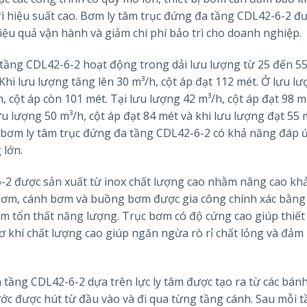
trì hiệu suất cao. Bơm ly tâm trục đứng đa tầng CDL42-6-2 đ
iệu quả vận hành và giảm chi phí bảo trì cho doanh nghiệp.
tầng CDL42-6-2 hoạt động trong dải lưu lượng từ 25 đến 55
. Khi lưu lượng tăng lên 30 m³/h, cột áp đạt 112 mét. Ở lưu l
, cột áp còn 101 mét. Tại lưu lượng 42 m³/h, cột áp đạt 98 m
ưu lượng 50 m³/h, cột áp đạt 84 mét và khi lưu lượng đạt 55 m
y, bơm ly tâm trục đứng đa tầng CDL42-6-2 có khả năng đáp 
 lớn.
6-2 được sản xuất từ inox chất lượng cao nhằm nâng cao kh
n bơm, cánh bơm và buồng bơm được gia công chính xác bằng
iảm tổn thất năng lượng. Trục bơm có độ cứng cao giúp thiết
cơ khí chất lượng cao giúp ngăn ngừa rò rỉ chất lỏng và đảm
tầng CDL42-6-2 dựa trên lực ly tâm được tạo ra từ các bán
ước được hút từ đầu vào và đi qua từng tầng cánh. Sau mỗi t