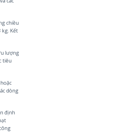
và các
ng chiều
 kg. Kết
ưu lượng
 tiêu
 hoặc
các dòng
ổn định
oạt
 công