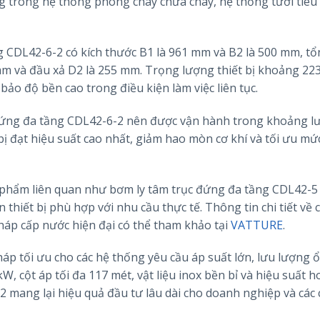
 trong hệ thống phòng cháy chữa cháy, hệ thống tưới tiêu 
ng CDL42-6-2 có kích thước B1 là 961 mm và B2 là 500 mm, tổ
m và đầu xả D2 là 255 mm. Trọng lượng thiết bị khoảng 223
ảo độ bền cao trong điều kiện làm việc liên tục.
 đứng đa tầng CDL42-6-2 nên được vận hành trong khoảng l
 bị đạt hiệu suất cao nhất, giảm hao mòn cơ khí và tối ưu mức
phẩm liên quan như bơm ly tâm trục đứng đa tầng CDL42-5
thiết bị phù hợp với nhu cầu thực tế. Thông tin chi tiết về 
háp cấp nước hiện đại có thể tham khảo tại
VATTURE
.
áp tối ưu cho các hệ thống yêu cầu áp suất lớn, lưu lượng 
W, cột áp tối đa 117 mét, vật liệu inox bền bỉ và hiệu suất h
 mang lại hiệu quả đầu tư lâu dài cho doanh nghiệp và các