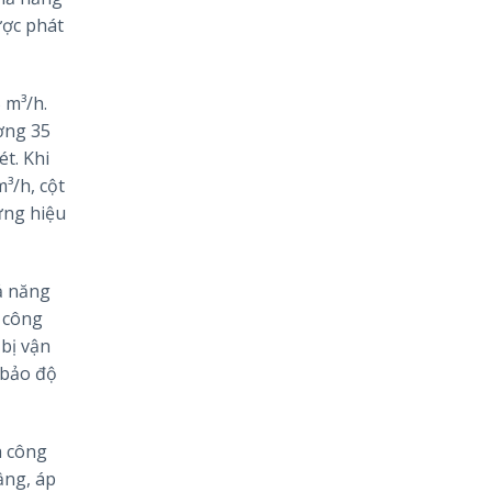
ược phát
 m³/h.
ượng 35
ét. Khi
³/h, cột
ứng hiệu
ả năng
 công
 bị vận
 bảo độ
h công
ầng, áp