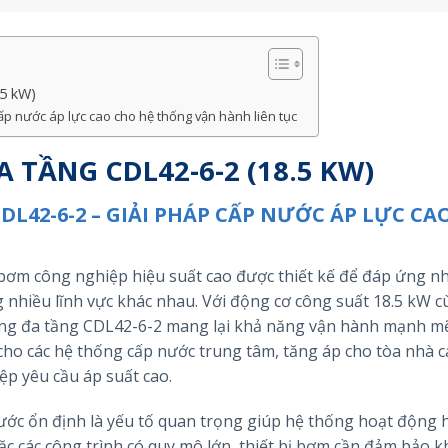
5 kW)
ấp nước áp lực cao cho hệ thống vận hành liên tục
TẦNG CDL42-6-2 (18.5 KW)
L42-6-2 – GIẢI PHÁP CẤP NƯỚC ÁP LỰC CA
bơm công nghiệp hiệu suất cao được thiết kế để đáp ứng n
g nhiều lĩnh vực khác nhau. Với động cơ công suất 18.5 kW 
đứng đa tầng CDL42-6-2 mang lại khả năng vận hành mạnh mẽ
 cho các hệ thống cấp nước trung tâm, tăng áp cho tòa nhà c
p yêu cầu áp suất cao.
 nước ổn định là yếu tố quan trọng giúp hệ thống hoạt động 
ặc các công trình có quy mô lớn, thiết bị bơm cần đảm bảo 