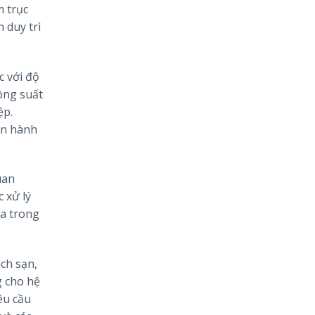
m trục
 duy trì
c với độ
công suất
ệp.
vận hành
uan
 xử lý
ữa trong
ch sạn,
g cho hệ
êu cầu