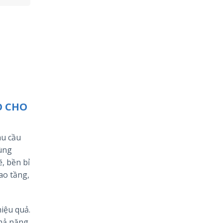
O CHO
hu cầu
cùng
, bền bỉ
ao tầng,
hiệu quả.
khả năng