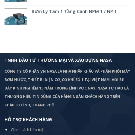
Bơm Ly Tâm 1 Tầng Cánh NPM 1 / NP 1
TNHH ĐẦU TƯ THƯƠNG MẠI VÀ XÂU DỰNG NASA
CÔNG TY CỔ PHẦN VN NASA LÀ NHÀ NHẬP KHẨU VÀ PHÂN PHỐI MÁY
BƠM
NƯỚC, THIẾT BỊ ĐIỆN CƠ, CƠ KHÍ SỐ 1 TẠI VIỆT NAM. VỚI BỀ
DÀY KINH NGHIỆM 15 NĂM TRONG LĨNH VỰC NÀY, NASA TỰ HÀO LÀ
THƯƠNG HIỆU TIN DÙNG CỦA HÀNG NGÀN KHÁCH HÀNG TRÊN
KHẮP 63 TỈNH, THÀNH PHỐ.
HỖ TRỢ KHÁCH HÀNG
Chính sách bảo mật