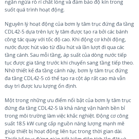
ngăn ngừa rò rỉ chất lỏng và đảm bảo độ kín trong
suốt quá trình hoạt động.
Nguyên lý hoạt động của bơm ly tâm trục đứng đa tầng
CDL42-5 dựa trên lực ly tâm được tạo ra bởi các bánh
công tác quay với tốc độ cao. Khi động cơ khởi động,
nước được hút vào từ đầu hút và lần lượt đi qua các
tầng cánh. Sau mỗi tầng, áp suất của dòng nước tiếp
tục được gia tăng trước khi chuyển sang tầng tiếp theo.
Nhờ thiết kế đa tầng cánh này, bơm ly tâm trục đứng
đa tầng CDL42-5 có thể tạo ra cột áp rất cao mà vẫn
duy trì được lưu lượng ổn định.
Một trong những ưu điểm nổi bật của bơm ly tâm trục
đứng đa tầng CDL42-5 là khả năng vận hành bền bỉ
trong môi trường làm việc khắc nghiệt. Động cơ công
suất 18.5 kW cung cấp nguồn năng lượng mạnh mẽ
giúp thiết bị hoạt động liên tục trong thời gian dài.
Thiết kế trục đứng giúp tiết kiệm diện tích lắp đặt và