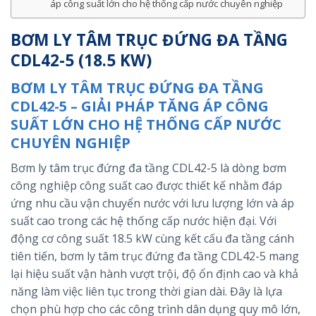
áp công suất lớn cho hệ thống cấp nước chuyên nghiệp
BƠM LY TÂM TRỤC ĐỨNG ĐA TẦNG
CDL42-5 (18.5 KW)
BƠM LY TÂM TRỤC ĐỨNG ĐA TẦNG
CDL42-5 – GIẢI PHÁP TĂNG ÁP CÔNG
SUẤT LỚN CHO HỆ THỐNG CẤP NƯỚC
CHUYÊN NGHIỆP
Bơm ly tâm trục đứng đa tầng CDL42-5 là dòng bơm
công nghiệp công suất cao được thiết kế nhằm đáp
ứng nhu cầu vận chuyển nước với lưu lượng lớn và áp
suất cao trong các hệ thống cấp nước hiện đại. Với
động cơ công suất 18.5 kW cùng kết cấu đa tầng cánh
tiên tiến, bơm ly tâm trục đứng đa tầng CDL42-5 mang
lại hiệu suất vận hành vượt trội, độ ổn định cao và khả
năng làm việc liên tục trong thời gian dài. Đây là lựa
chọn phù hợp cho các công trình dân dụng quy mô lớn,