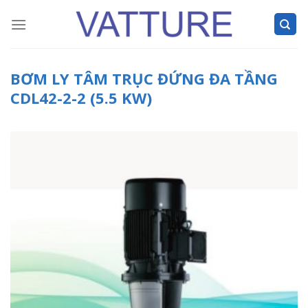
Skip
to
content
BƠM LY TÂM TRỤC ĐỨNG ĐA TẦNG
CDL42-2-2 (5.5 KW)