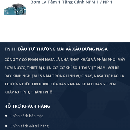
Bơm Ly Tâm 1 Tầng Cánh NPM 1 / NP 1
TNHH ĐẦU TƯ THƯƠNG MẠI VÀ XÂU DỰNG NASA
CÔNG TY CỔ PHẦN VN NASA LÀ NHÀ NHẬP KHẨU VÀ PHÂN PHỐI MÁY
BƠM
NƯỚC, THIẾT BỊ ĐIỆN CƠ, CƠ KHÍ SỐ 1 TẠI VIỆT NAM. VỚI BỀ
DÀY KINH NGHIỆM 15 NĂM TRONG LĨNH VỰC NÀY, NASA TỰ HÀO LÀ
THƯƠNG HIỆU TIN DÙNG CỦA HÀNG NGÀN KHÁCH HÀNG TRÊN
KHẮP 63 TỈNH, THÀNH PHỐ.
HỖ TRỢ KHÁCH HÀNG
Chính sách bảo mật
Chính sách đổi trả hàng