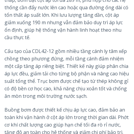
thấp, bơm đạt cột áp tối đa 289 m, phù hợp cho các hệ
thống cần đẩy nước lên cao hoặc qua đường ống dài có
tổn thất áp suất lớn. Khi lưu lượng tăng dần, cột áp
giảm xuống 190 m nhưng vẫn đảm bảo duy trì áp lực
ổn định, giúp hệ thống vận hành linh hoạt theo nhu
cầu thực tế.
Cấu tạo của CDL42-12 gồm nhiều tầng cánh ly tâm xếp
chồng theo phương đứng, mỗi tầng cánh đảm nhiệm
một cấp tăng áp riêng biệt. Thiết kế này giúp phân chia
áp lực đều, giảm tải cho từng bộ phận và nâng cao hiệu
suất tổng thể. Trục bơm được chế tạo từ thép không gỉ
có độ bền cơ học cao, khả năng chịu xoắn tốt và chống
ăn mòn trong môi trường nước sạch.
Buồng bơm được thiết kế chịu áp lực cao, đảm bảo an
toàn khi vận hành ở cột áp lớn trong thời gian dài. Phớt
cơ khí chất lượng cao giúp hạn chế tối đa rò rỉ nước,
tăng độ an toàn cho hệ thống và giảm chi phí bảo trì.