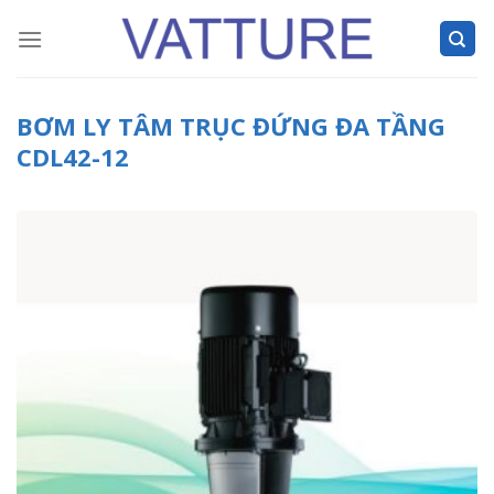
Skip
to
content
BƠM LY TÂM TRỤC ĐỨNG ĐA TẦNG
CDL42-12