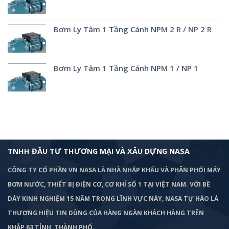
Bơm Ly Tâm 1 Tầng Cánh NPM 2 R / NP 2 R
Bơm Ly Tâm 1 Tầng Cánh NPM 1 / NP 1
TNHH ĐẦU TƯ THƯƠNG MẠI VÀ XÂU DỰNG NASA
CÔNG TY CỔ PHẦN VN NASA LÀ NHÀ NHẬP KHẨU VÀ PHÂN PHỐI MÁY
BƠM
NƯỚC, THIẾT BỊ ĐIỆN CƠ, CƠ KHÍ SỐ 1 TẠI VIỆT NAM. VỚI BỀ
DÀY KINH NGHIỆM 15 NĂM TRONG LĨNH VỰC NÀY, NASA TỰ HÀO LÀ
THƯƠNG HIỆU TIN DÙNG CỦA HÀNG NGÀN KHÁCH HÀNG TRÊN
KHẮP 63 TỈNH, THÀNH PHỐ.