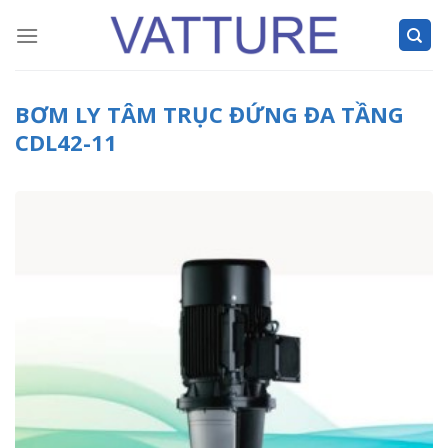
Skip
to
content
BƠM LY TÂM TRỤC ĐỨNG ĐA TẦNG
CDL42-11