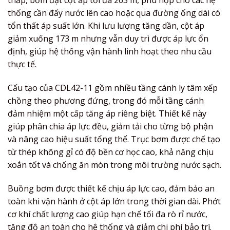
thấp, bơm đạt cột áp tối đa 263 m, phù hợp cho các hệ
thống cần đẩy nước lên cao hoặc qua đường ống dài có
tổn thất áp suất lớn. Khi lưu lượng tăng dần, cột áp
giảm xuống 173 m nhưng vẫn duy trì được áp lực ổn
định, giúp hệ thống vận hành linh hoạt theo nhu cầu
thực tế.
Cấu tạo của CDL42-11 gồm nhiều tầng cánh ly tâm xếp
chồng theo phương đứng, trong đó mỗi tầng cánh
đảm nhiệm một cấp tăng áp riêng biệt. Thiết kế này
giúp phân chia áp lực đều, giảm tải cho từng bộ phận
và nâng cao hiệu suất tổng thể. Trục bơm được chế tạo
từ thép không gỉ có độ bền cơ học cao, khả năng chịu
xoắn tốt và chống ăn mòn trong môi trường nước sạch.
Buồng bơm được thiết kế chịu áp lực cao, đảm bảo an
toàn khi vận hành ở cột áp lớn trong thời gian dài. Phớt
cơ khí chất lượng cao giúp hạn chế tối đa rò rỉ nước,
tăng độ an toàn cho hệ thống và giảm chi phí bảo trì.