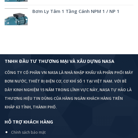
Bơm Ly Tâm 1 Tầng Cánh NPM 1 / NP 1
TNHH ĐẦU TƯ THƯƠNG MẠI VÀ XÂU DỰNG NASA
CÔNG TY CỔ PHẦN VN NASA LÀ NHÀ NHẬP KHẨU VÀ PHÂN PHỐI MÁY
BƠM
NƯỚC, THIẾT BỊ ĐIỆN CƠ, CƠ KHÍ SỐ 1 TẠI VIỆT NAM. VỚI BỀ
DÀY KINH NGHIỆM 15 NĂM TRONG LĨNH VỰC NÀY, NASA TỰ HÀO LÀ
THƯƠNG HIỆU TIN DÙNG CỦA HÀNG NGÀN KHÁCH HÀNG TRÊN
KHẮP 63 TỈNH, THÀNH PHỐ.
HỖ TRỢ KHÁCH HÀNG
Chính sách bảo mật