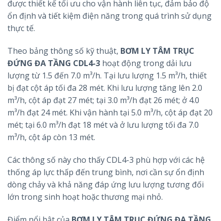
được thiết kế tối ưu cho vận hành liên tục, đảm bảo độ
ổn định và tiết kiệm điện năng trong quá trình sử dụng
thực tế.
Theo bảng thông số kỹ thuật,
BƠM LY TÂM TRỤC
ĐỨNG ĐA TẦNG CDL4-3
hoạt động trong dải lưu
lượng từ 1.5 đến 7.0 m³/h. Tại lưu lượng 1.5 m³/h, thiết
bị đạt cột áp tối đa 28 mét. Khi lưu lượng tăng lên 2.0
m³/h, cột áp đạt 27 mét; tại 3.0 m³/h đạt 26 mét; ở 4.0
m³/h đạt 24 mét. Khi vận hành tại 5.0 m³/h, cột áp đạt 20
mét; tại 6.0 m³/h đạt 18 mét và ở lưu lượng tối đa 7.0
m³/h, cột áp còn 13 mét.
Các thông số này cho thấy CDL4-3 phù hợp với các hệ
thống áp lực thấp đến trung bình, nơi cần sự ổn định
dòng chảy và khả năng đáp ứng lưu lượng tương đối
lớn trong sinh hoạt hoặc thương mại nhỏ.
Điểm nổi bật của
BƠM LY TÂM TRỤC ĐỨNG ĐA TẦNG