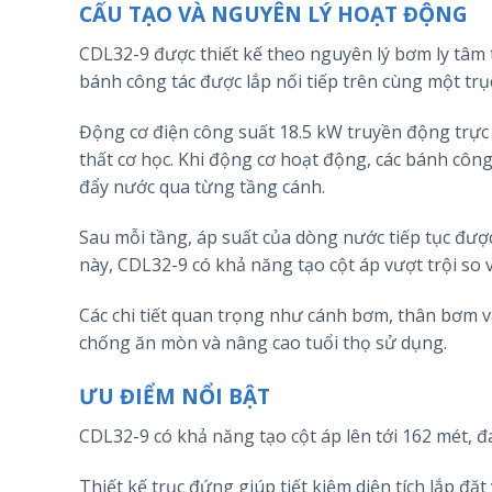
CẤU TẠO VÀ NGUYÊN LÝ HOẠT ĐỘNG
CDL32-9 được thiết kế theo nguyên lý bơm ly tâm
bánh công tác được lắp nối tiếp trên cùng một trục
Động cơ điện công suất 18.5 kW truyền động trực 
thất cơ học. Khi động cơ hoạt động, các bánh công 
đẩy nước qua từng tầng cánh.
Sau mỗi tầng, áp suất của dòng nước tiếp tục được
này, CDL32-9 có khả năng tạo cột áp vượt trội so
Các chi tiết quan trọng như cánh bơm, thân bơm 
chống ăn mòn và nâng cao tuổi thọ sử dụng.
ƯU ĐIỂM NỔI BẬT
CDL32-9 có khả năng tạo cột áp lên tới 162 mét, đ
Thiết kế trục đứng giúp tiết kiệm diện tích lắp đặ