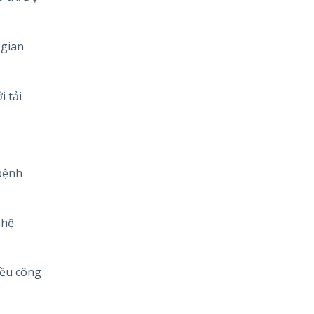
 gian
i tải
bệnh
 hệ
iều công