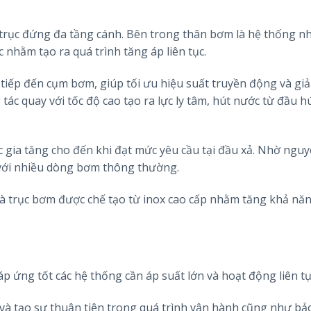
 trục đứng đa tầng cánh. Bên trong thân bơm là hệ thống n
 nhằm tạo ra quá trình tăng áp liên tục.
tiếp đến cụm bơm, giúp tối ưu hiệu suất truyền động và gi
tác quay với tốc độ cao tạo ra lực ly tâm, hút nước từ đầu h
 gia tăng cho đến khi đạt mức yêu cầu tại đầu xả. Nhờ nguy
 với nhiều dòng bơm thông thường.
và trục bơm được chế tạo từ inox cao cấp nhằm tăng khả nă
áp ứng tốt các hệ thống cần áp suất lớn và hoạt động liên tụ
t và tạo sự thuận tiện trong quá trình vận hành cũng như bảo