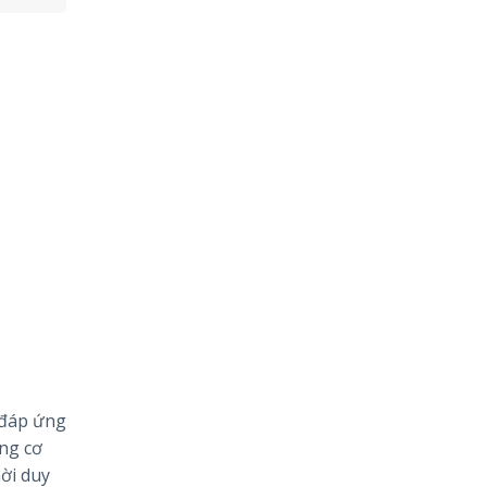
 đáp ứng
ộng cơ
hời duy