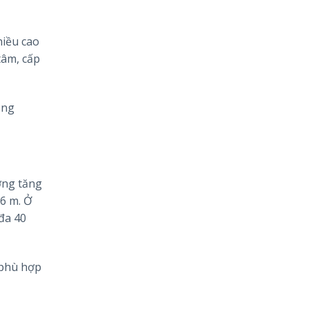
hiều cao
tâm, cấp
ong
ợng tăng
36 m. Ở
 đa 40
 phù hợp