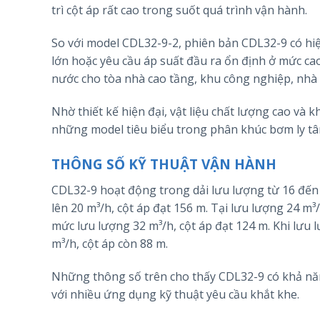
trì cột áp rất cao trong suốt quá trình vận hành.
So với model CDL32-9-2, phiên bản CDL32-9 có hiệu
lớn hoặc yêu cầu áp suất đầu ra ổn định ở mức cao
nước cho tòa nhà cao tầng, khu công nghiệp, nhà 
Nhờ thiết kế hiện đại, vật liệu chất lượng cao và
những model tiêu biểu trong phân khúc bơm ly tâ
THÔNG SỐ KỸ THUẬT VẬN HÀNH
CDL32-9 hoạt động trong dải lưu lượng từ 16 đến 4
lên 20 m³/h, cột áp đạt 156 m. Tại lưu lượng 24 m³
mức lưu lượng 32 m³/h, cột áp đạt 124 m. Khi lưu l
m³/h, cột áp còn 88 m.
Những thông số trên cho thấy CDL32-9 có khả năn
với nhiều ứng dụng kỹ thuật yêu cầu khắt khe.