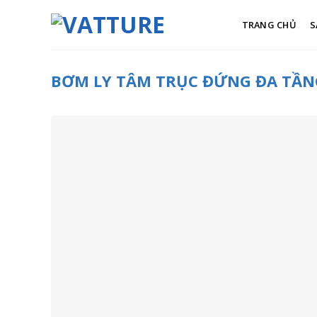
Skip
to
TRANG CHỦ
S
content
BƠM LY TÂM TRỤC ĐỨNG ĐA TẦNG 