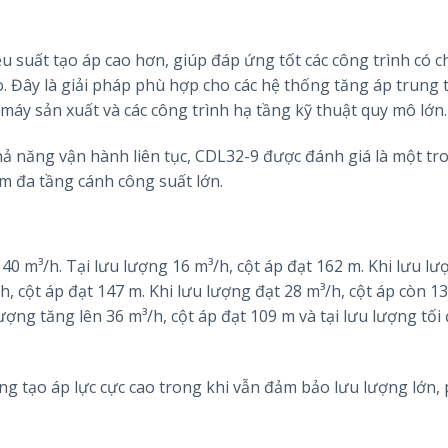
 suất tạo áp cao hơn, giúp đáp ứng tốt các công trình có c
. Đây là giải pháp phù hợp cho các hệ thống tăng áp trung 
máy sản xuất và các công trình hạ tầng kỹ thuật quy mô lớn.
 khả năng vận hành liên tục, CDL32-9 được đánh giá là một tr
m đa tầng cánh công suất lớn.
0 m³/h. Tại lưu lượng 16 m³/h, cột áp đạt 162 m. Khi lưu lư
/h, cột áp đạt 147 m. Khi lưu lượng đạt 28 m³/h, cột áp còn 1
ượng tăng lên 36 m³/h, cột áp đạt 109 m và tại lưu lượng tối
g tạo áp lực cực cao trong khi vẫn đảm bảo lưu lượng lớn,