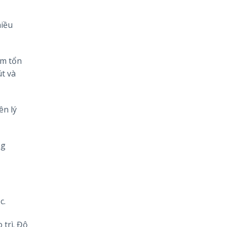
hiều
ảm tổn
út và
ên lý
ng
c.
 trì. Độ