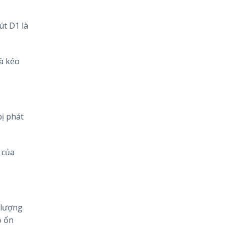
út D1 là
và kéo
bị phát
 của
 lượng
ộ ổn