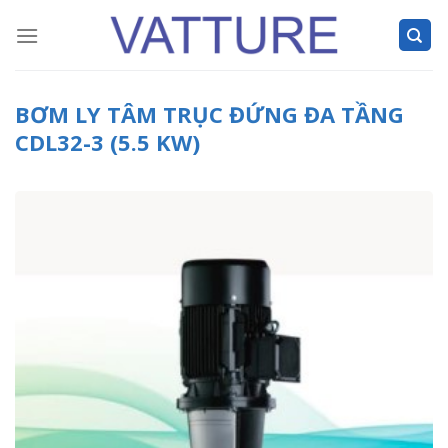
Skip
to
content
BƠM LY TÂM TRỤC ĐỨNG ĐA TẦNG
CDL32-3 (5.5 KW)