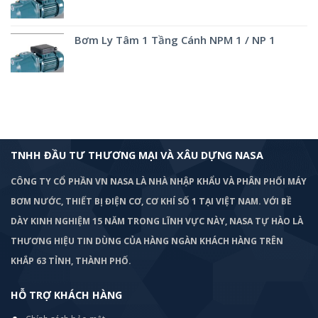
Bơm Ly Tâm 1 Tầng Cánh NPM 1 / NP 1
TNHH ĐẦU TƯ THƯƠNG MẠI VÀ XÂU DỰNG NASA
CÔNG TY CỔ PHẦN VN NASA LÀ NHÀ NHẬP KHẨU VÀ PHÂN PHỐI MÁY
BƠM
NƯỚC, THIẾT BỊ ĐIỆN CƠ, CƠ KHÍ SỐ 1 TẠI VIỆT NAM. VỚI BỀ
DÀY KINH NGHIỆM 15 NĂM TRONG LĨNH VỰC NÀY, NASA TỰ HÀO LÀ
THƯƠNG HIỆU TIN DÙNG CỦA HÀNG NGÀN KHÁCH HÀNG TRÊN
KHẮP 63 TỈNH, THÀNH PHỐ.
HỖ TRỢ KHÁCH HÀNG