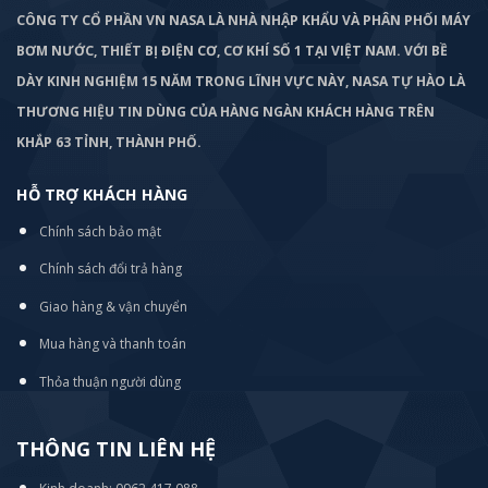
CÔNG TY CỔ PHẦN VN NASA LÀ NHÀ NHẬP KHẨU VÀ PHÂN PHỐI MÁY
BƠM
NƯỚC, THIẾT BỊ ĐIỆN CƠ, CƠ KHÍ SỐ 1 TẠI VIỆT NAM. VỚI BỀ
DÀY KINH NGHIỆM 15 NĂM TRONG LĨNH VỰC NÀY, NASA TỰ HÀO LÀ
THƯƠNG HIỆU TIN DÙNG CỦA HÀNG NGÀN KHÁCH HÀNG TRÊN
KHẮP 63 TỈNH, THÀNH PHỐ.
HỖ TRỢ KHÁCH HÀNG
Chính sách bảo mật
Chính sách đổi trả hàng
Giao hàng & vận chuyển
Mua hàng và thanh toán
Thỏa thuận người dùng
THÔNG TIN LIÊN HỆ