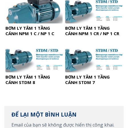
BƠM LY TÂM 1 TẦNG
BƠM LY TÂM 1 TẦNG
CÁNH NPM 1 C / NP 1 C
CÁNH NPM 1 CR / NP 1 CR
BƠM LY TÂM 1 TẦNG
BƠM LY TÂM 1 TẦNG
CÁNH STDM 8
CÁNH STDM 7
ĐỂ LẠI MỘT BÌNH LUẬN
Email của bạn sẽ không được hiển thị công khai.