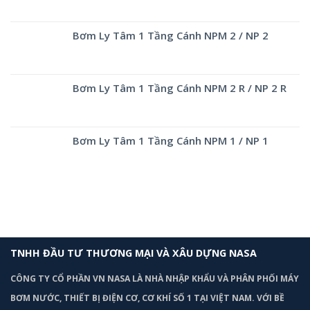
Bơm Ly Tâm 1 Tầng Cánh NPM 2 / NP 2
Bơm Ly Tâm 1 Tầng Cánh NPM 2 R / NP 2 R
Bơm Ly Tâm 1 Tầng Cánh NPM 1 / NP 1
TNHH ĐẦU TƯ THƯƠNG MẠI VÀ XÂU DỰNG NASA
CÔNG TY CỔ PHẦN VN NASA LÀ NHÀ NHẬP KHẨU VÀ PHÂN PHỐI MÁY
BƠM
NƯỚC, THIẾT BỊ ĐIỆN CƠ, CƠ KHÍ SỐ 1 TẠI VIỆT NAM. VỚI BỀ