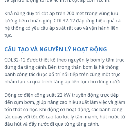
và tại lưu lượng tối đa 40 m³/h, cột áp còn 120 m.
Khả năng duy trì cột áp trên 200 mét trong vùng lưu
lượng tiêu chuẩn giúp CDL32-12 đáp ứng hiệu quả các
hệ thống có yêu cầu áp suất rất cao và vận hành liên
tục.
CẤU TẠO VÀ NGUYÊN LÝ HOẠT ĐỘNG
CDL32-12 được thiết kế theo nguyên lý bơm ly tâm trục
đứng đa tầng cánh. Bên trong thân bơm là hệ thống
bánh công tác được bố trí nối tiếp trên cùng một trục
nhằm tạo ra quá trình tăng áp liên tục cho dòng nước.
Động cơ điện công suất 22 kW truyền động trực tiếp
đến cụm bơm, giúp nâng cao hiệu suất làm việc và giảm
tổn thất cơ học. Khi động cơ hoạt động, các bánh công
tác quay với tốc độ cao tạo lực ly tâm mạnh, hút nước từ
đầu hút và đẩy nước đi qua từng tầng cánh.