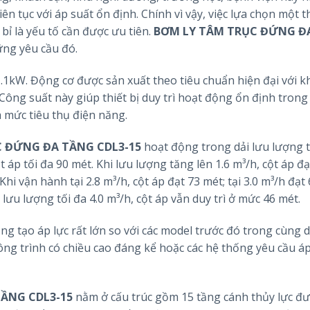
 tục với áp suất ổn định. Chính vì vậy, việc lựa chọn một th
ỉ là yếu tố cần được ưu tiên.
BƠM LY TÂM TRỤC ĐỨNG Đ
ng yêu cầu đó.
.1kW. Động cơ được sản xuất theo tiêu chuẩn hiện đại với 
. Công suất này giúp thiết bị duy trì hoạt động ổn định trong
a mức tiêu thụ điện năng.
 ĐỨNG ĐA TẦNG CDL3-15
hoạt động trong dải lưu lượng t
ột áp tối đa 90 mét. Khi lưu lượng tăng lên 1.6 m³/h, cột áp đạ
 Khi vận hành tại 2.8 m³/h, cột áp đạt 73 mét; tại 3.0 m³/h đạt
i lưu lượng tối đa 4.0 m³/h, cột áp vẫn duy trì ở mức 46 mét.
g tạo áp lực rất lớn so với các model trước đó trong cùng 
ông trình có chiều cao đáng kể hoặc các hệ thống yêu cầu á
ẦNG CDL3-15
nằm ở cấu trúc gồm 15 tầng cánh thủy lực đ