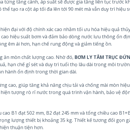
ua từng tầng cánh, áp suất sẽ được gia tăng liên tục trước kh
 thể tạo ra cột áp tối đa lên tới 90 mét mà vẫn duy trì hiệu 
iện đại với độ chính xác cao nhằm tối ưu hóa hiệu quả thủy
g cao hiệu suất bơm và đảm bảo dòng nước lưu thông ổn đị
động êm ái hơn, hạn chế rung động và giảm tiếng ồn.
ng ăn mòn chất lượng cao. Nhờ đó,
BƠM LY TÂM TRỤC ĐỨ
, hạn chế gỉ sét và duy trì tuổi thọ lâu dài trong môi trườ
n hành ổn định trong thời gian dài.
ng cao, giúp tăng khả năng chịu tải và chống mài mòn hiệu
hiện tượng rò rỉ nước trong quá trình vận hành, bảo vệ độn
u cao B1 đạt 502 mm, B2 đạt 245 mm và tổng chiều cao B1+B
ọng lượng thiết bị khoảng 35 kg. Thiết kế tương đối gọn 
 hiện thuận tiện hơn.