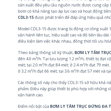
sản xuất đều yêu cầu nguồn nước được cung cấp liên
bơm có khả năng tạo áp lực cao và hoạt động bền b
CDL3-15
được phát triển để đáp ứng hiệu quả nhữ
Model CDL3-15 được trang bị động cơ công suất 1
vận hành liên tục, hiệu suất cao và độ bền lâu dài
điều kiện làm việc khác nhau, đồng thời tối ưu hó
Theo bảng thông số kỹ thuật,
BƠM LY TÂM TRỤC
đến 4.0 m³/h. Tại lưu lượng 1.2 m³/h, thiết bị đạt c
mét; tại 2.0 m³/h đạt 84 mét; ở 2.4 m³/h đạt 79 mét.
ở 3.2 m³/h đạt 66 mét; tại 3.6 m³/h đạt 57 mét và tạ
Các thông số này cho thấy CDL3-15 sở hữu khả năn
phẩm. Điều này giúp thiết bị phù hợp với những c
vận hành cao.
Điểm nổi bật của
BƠM LY TÂM TRỤC ĐỨNG ĐA T