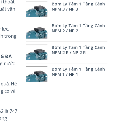
i thoát
Bơm Ly Tâm 1 Tầng Cánh
suất vận
NPM 3 / NP 3
Bơm Ly Tâm 1 Tầng Cánh
 lực.
NPM 2 / NP 2
nh trong
Bơm Ly Tâm 1 Tầng Cánh
NPM 2 R / NP 2 R
NG ĐA
ng nước
Bơm Ly Tâm 1 Tầng Cánh
NPM 1 / NP 1
 quả. Hệ
g cơ và
2 là 747
gàng