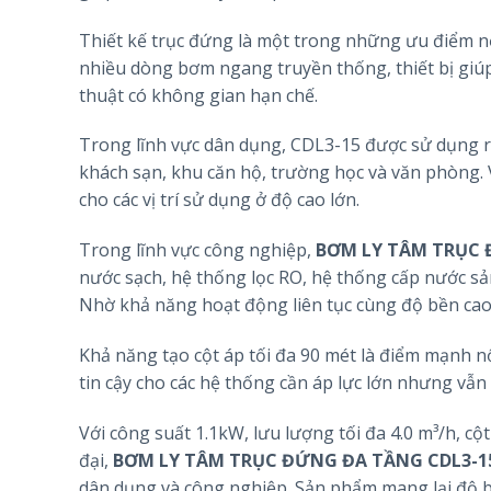
Thiết kế trục đứng là một trong những ưu điểm n
nhiều dòng bơm ngang truyền thống, thiết bị giúp 
thuật có không gian hạn chế.
Trong lĩnh vực dân dụng, CDL3-15 được sử dụng rộ
khách sạn, khu căn hộ, trường học và văn phòng. V
cho các vị trí sử dụng ở độ cao lớn.
Trong lĩnh vực công nghiệp,
BƠM LY TÂM TRỤC 
nước sạch, hệ thống lọc RO, hệ thống cấp nước sản
Nhờ khả năng hoạt động liên tục cùng độ bền cao
Khả năng tạo cột áp tối đa 90 mét là điểm mạnh nổ
tin cậy cho các hệ thống cần áp lực lớn nhưng vẫn 
Với công suất 1.1kW, lưu lượng tối đa 4.0 m³/h, cộ
đại,
BƠM LY TÂM TRỤC ĐỨNG ĐA TẦNG CDL3-1
dân dụng và công nghiệp. Sản phẩm mang lại độ bề