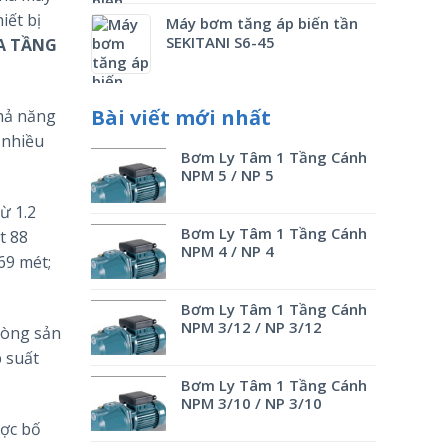
iết bị
Máy bơm tăng áp biến tần
SEKITANI S6-45
A TẦNG
Bài viết mới nhất
khả năng
 nhiều
Bơm Ly Tâm 1 Tầng Cánh
NPM 5 / NP 5
ừ 1.2
Bơm Ly Tâm 1 Tầng Cánh
t 88
NPM 4 / NP 4
 69 mét;
Bơm Ly Tâm 1 Tầng Cánh
NPM 3/12 / NP 3/12
dòng sản
p suất
Bơm Ly Tâm 1 Tầng Cánh
NPM 3/10 / NP 3/10
ược bố