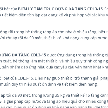
ổi bật của
BƠM LY TÂM TRỤC ĐỨNG ĐA TẦNG CDL3-15
. S
tiết kiệm diện tích lắp đặt đáng kể và phù hợp với các khu 
ng rãi trong hệ thống tăng áp cho nhà ở nhiều tầng, biệt 
ới cột áp tối đa 90 mét, thiết bị có khả năng cung cấp nước
ĐỨNG ĐA TẦNG CDL3-15
được ứng dụng trong hệ thống xử
 xuất, hệ thống làm mát thiết bị và nhiều quy trình công ng
, sản phẩm đáp ứng hiệu quả các yêu cầu vận hành khắt khe
i bật của CDL3-15. Điều này giúp thiết bị trở thành giải ph
muốn duy trì hiệu suất ổn định và tiết kiệm điện năng.
t áp tối đa 90 mét, trọng lượng 35 kg và thiết kế 15 tầng cán
5
là giải pháp cấp nước và tăng áp hiệu quả cho nhiều công 
n cao, hiệu suất ổn định và khả năng vận hành lâu dài tro