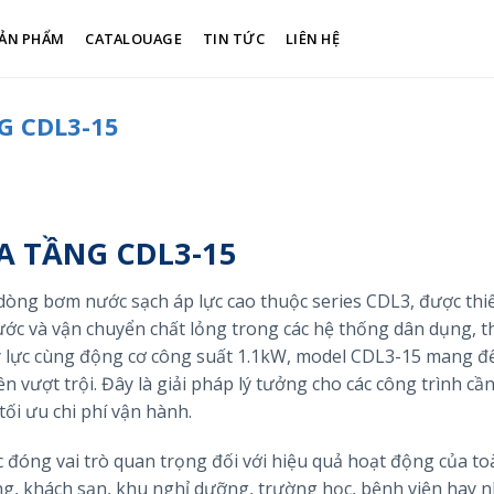
ẢN PHẨM
CATALOUAGE
TIN TỨC
LIÊN HỆ
G CDL3-15
A TẦNG CDL3-15
dòng bơm nước sạch áp lực cao thuộc series CDL3, được thiế
ước và vận chuyển chất lỏng trong các hệ thống dân dụng, 
hủy lực cùng động cơ công suất 1.1kW, model CDL3-15 mang đ
n vượt trội. Đây là giải pháp lý tưởng cho các công trình cần
ối ưu chi phí vận hành.
c đóng vai trò quan trọng đối với hiệu quả hoạt động của t
g, khách sạn, khu nghỉ dưỡng, trường học, bệnh viện hay 