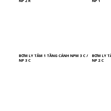
NP 2 R
NP 1
BƠM LY TÂM 1 TẦNG CÁNH NPM 3 C /
BƠM LY T
NP 3 C
NP 2 C