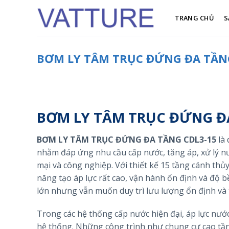
Skip
to
TRANG CHỦ
S
content
BƠM LY TÂM TRỤC ĐỨNG ĐA TẦN
BƠM LY TÂM TRỤC ĐỨNG Đ
BƠM LY TÂM TRỤC ĐỨNG ĐA TẦNG CDL3-15
là 
nhằm đáp ứng nhu cầu cấp nước, tăng áp, xử lý n
mại và công nghiệp. Với thiết kế 15 tầng cánh t
năng tạo áp lực rất cao, vận hành ổn định và độ bề
lớn nhưng vẫn muốn duy trì lưu lượng ổn định và t
Trong các hệ thống cấp nước hiện đại, áp lực nướ
hệ thống. Những công trình như chung cư cao tần