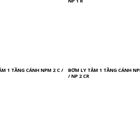
NP 1 R
ÂM 1 TẦNG CÁNH NPM 2 C /
BƠM LY TÂM 1 TẦNG CÁNH NP
/ NP 2 CR