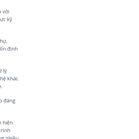
o với
vực kỹ
thự,
 ổn định
 lý
hệ khác.
.
áp đáng
h hiện
trình
ng nhiều