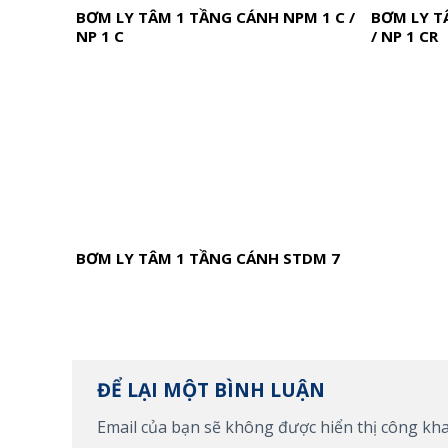
BƠM LY TÂM 1 TẦNG CÁNH NPM 1 C /
BƠM LY T
NP 1 C
/ NP 1 CR
BƠM LY TÂM 1 TẦNG CÁNH STDM 7
ĐỂ LẠI MỘT BÌNH LUẬN
Email của bạn sẽ không được hiển thị công kha