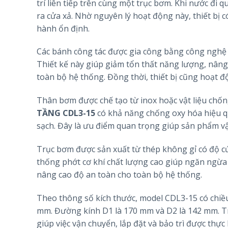
trí liên tiếp trên cùng một trục bơm. Khi nước đi q
ra cửa xả. Nhờ nguyên lý hoạt động này, thiết bị có
hành ổn định.
Các bánh công tác được gia công bằng công nghệ h
Thiết kế này giúp giảm tổn thất năng lượng, nân
toàn bộ hệ thống. Đồng thời, thiết bị cũng hoạt 
Thân bơm được chế tạo từ inox hoặc vật liệu chố
TẦNG CDL3-15
có khả năng chống oxy hóa hiệu quả
sạch. Đây là ưu điểm quan trọng giúp sản phẩm vậ
Trục bơm được sản xuất từ thép không gỉ có độ cứ
thống phớt cơ khí chất lượng cao giúp ngăn ngừa 
nâng cao độ an toàn cho toàn bộ hệ thống.
Theo thông số kích thước, model CDL3-15 có chiề
mm. Đường kính D1 là 170 mm và D2 là 142 mm. Tr
giúp việc vận chuyển, lắp đặt và bảo trì được thực