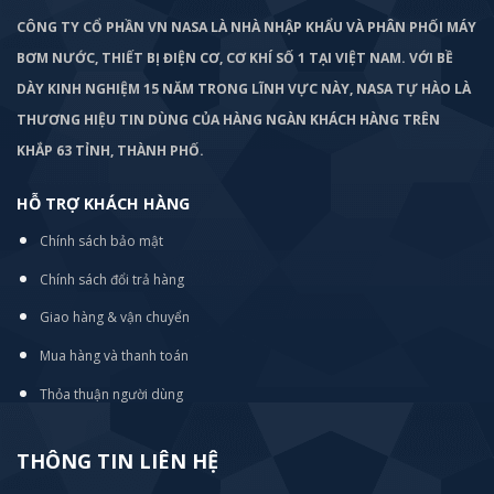
CÔNG TY CỔ PHẦN VN NASA LÀ NHÀ NHẬP KHẨU VÀ PHÂN PHỐI MÁY
BƠM
NƯỚC, THIẾT BỊ ĐIỆN CƠ, CƠ KHÍ SỐ 1 TẠI VIỆT NAM. VỚI BỀ
DÀY KINH NGHIỆM 15 NĂM TRONG LĨNH VỰC NÀY, NASA TỰ HÀO LÀ
THƯƠNG HIỆU TIN DÙNG CỦA HÀNG NGÀN KHÁCH HÀNG TRÊN
KHẮP 63 TỈNH, THÀNH PHỐ.
HỖ TRỢ KHÁCH HÀNG
Chính sách bảo mật
Chính sách đổi trả hàng
Giao hàng & vận chuyển
Mua hàng và thanh toán
Thỏa thuận người dùng
THÔNG TIN LIÊN HỆ