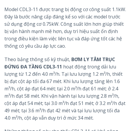
Model CDL3-11 được trang bị động cơ công suất 1.1kW.
Đây là bước nâng cấp đáng kể so với các model trước
sử dụng động cơ 0.75kW. Công suất lớn hơn giúp thiết
bị vận hành mạnh mẽ hơn, duy trì hiệu suất ổn định
trong điều kiện làm việc liên tục và đáp ứng tốt các hệ
thống có yêu cầu áp lực cao.
Theo bảng thông số kỹ thuật,
BƠM LY TÂM TRỤC
ĐỨNG ĐA TẦNG CDL3-11
hoạt động trong dải lưu
lượng từ 1.2 đến 4.0 m³/h. Tại lưu lượng 1.2 m³/h, thiết
bị đạt cột áp tối đa 67 mét. Khi lưu lượng tăng lên 1.6
m³/h, cột áp đạt 64 mét; tại 2.0 m³/h đạt 61 mét; ở 2.4
m³/h đạt 58 mét. Khi vận hành tại lưu lượng 2.8 m³/h,
cột áp đạt 54 mét; tại 3.0 m³/h đạt 51 mét; ở 3.2 m³/h đạt
49 mét; tại 3.6 m³/h đạt 42 mét và tại lưu lượng tối đa
4.0 m³/h, cột áp vẫn duy trì ở mức 34 mét.