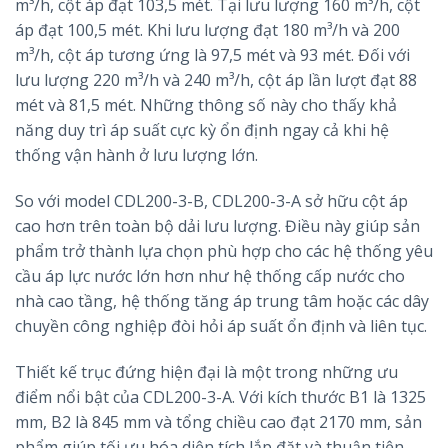
m³/h, cột áp đạt 103,5 mét. Tại lưu lượng 160 m³/h, cột
áp đạt 100,5 mét. Khi lưu lượng đạt 180 m³/h và 200
m³/h, cột áp tương ứng là 97,5 mét và 93 mét. Đối với
lưu lượng 220 m³/h và 240 m³/h, cột áp lần lượt đạt 88
mét và 81,5 mét. Những thông số này cho thấy khả
năng duy trì áp suất cực kỳ ổn định ngay cả khi hệ
thống vận hành ở lưu lượng lớn.
So với model CDL200-3-B, CDL200-3-A sở hữu cột áp
cao hơn trên toàn bộ dải lưu lượng. Điều này giúp sản
phẩm trở thành lựa chọn phù hợp cho các hệ thống yêu
cầu áp lực nước lớn hơn như hệ thống cấp nước cho
nhà cao tầng, hệ thống tăng áp trung tâm hoặc các dây
chuyền công nghiệp đòi hỏi áp suất ổn định và liên tục.
Thiết kế trục đứng hiện đại là một trong những ưu
điểm nổi bật của CDL200-3-A. Với kích thước B1 là 1325
mm, B2 là 845 mm và tổng chiều cao đạt 2170 mm, sản
phẩm giúp tối ưu hóa diện tích lắp đặt và thuận tiện