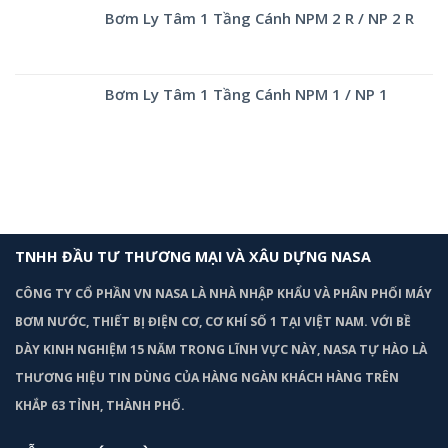
Bơm Ly Tâm 1 Tầng Cánh NPM 2 R / NP 2 R
Bơm Ly Tâm 1 Tầng Cánh NPM 1 / NP 1
TNHH ĐẦU TƯ THƯƠNG MẠI VÀ XÂU DỰNG NASA
CÔNG TY CỔ PHẦN VN NASA LÀ NHÀ NHẬP KHẨU VÀ PHÂN PHỐI MÁY
BƠM
NƯỚC, THIẾT BỊ ĐIỆN CƠ, CƠ KHÍ SỐ 1 TẠI VIỆT NAM. VỚI BỀ
DÀY KINH NGHIỆM 15 NĂM TRONG LĨNH VỰC NÀY, NASA TỰ HÀO LÀ
THƯƠNG HIỆU TIN DÙNG CỦA HÀNG NGÀN KHÁCH HÀNG TRÊN
KHẮP 63 TỈNH, THÀNH PHỐ.