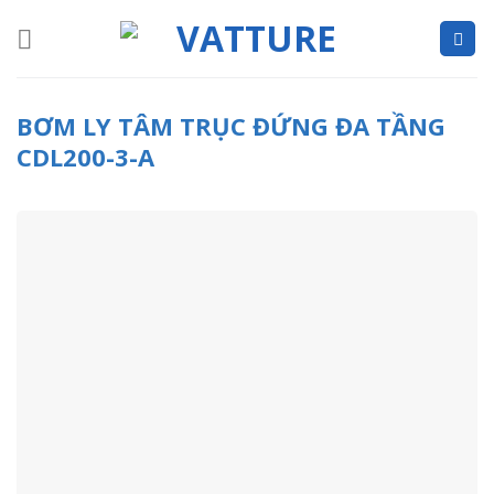
Skip
to
content
BƠM LY TÂM TRỤC ĐỨNG ĐA TẦNG
CDL200-3-A