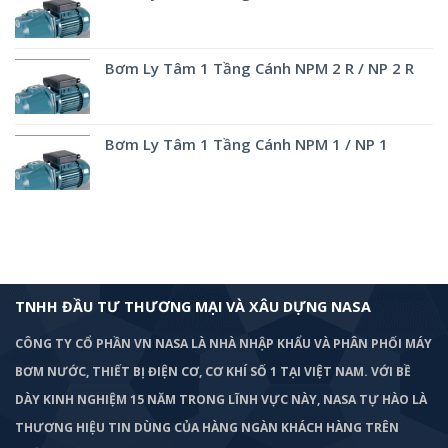
Bơm Ly Tâm 1 Tầng Cánh NPM 2 R / NP 2 R
Bơm Ly Tâm 1 Tầng Cánh NPM 1 / NP 1
TNHH ĐẦU TƯ THƯƠNG MẠI VÀ XÂU DỰNG NASA
CÔNG TY CỔ PHẦN VN NASA LÀ NHÀ NHẬP KHẨU VÀ PHÂN PHỐI MÁY
BƠM
NƯỚC, THIẾT BỊ ĐIỆN CƠ, CƠ KHÍ SỐ 1 TẠI VIỆT NAM. VỚI BỀ
DÀY KINH NGHIỆM 15 NĂM TRONG LĨNH VỰC NÀY, NASA TỰ HÀO LÀ
THƯƠNG HIỆU TIN DÙNG CỦA HÀNG NGÀN KHÁCH HÀNG TRÊN