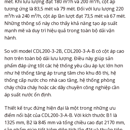
mét. Khi lưu lượng đạt 180 m³/h và 200 m³/h, cột áp
tương ứng là 83,5 mét và 79 mét. Đối với lưu lượng 220
m³/h và 240 m³/h, cột áp lần lượt đạt 73,5 mét và 67 mét.
Những thông số này cho thấy khả năng tạo áp suất
mạnh mẽ và duy trì hiệu quả trong toàn bộ dải vận
hành.
So với model CDL200-3-2B, CDL200-3-A-B có cột áp cao
hơn trên toàn bộ dải lưu lượng. Điều này giúp sản
phẩm đáp ứng tốt các hệ thống yêu cầu áp lực lớn hơn
như hệ thống tăng áp trung tâm cho khu đô thị, hệ
thống cấp nước cho nhà cao tầng, hệ thống phòng
cháy chữa cháy hoặc các dây chuyền công nghiệp cần
áp suất nước ổn định.
Thiết kế trục đứng hiện đại là một trong những ưu
điểm nổi bật của CDL200-3-A-B. Với kích thước B1 là
1325 mm, B2 là 845 mm và tổng chiều cao đạt 2170 mm,
sản phẩm giúp tiết kiệm diện tích lắp đặt và thuận tiện