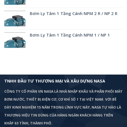
Bơm Ly Tâm 1 Tầng Cánh NPM 2 R / NP 2 R
Bơm Ly Tâm 1 Tầng Cánh NPM 1 / NP 1
TNHH ĐẦU TƯ THƯƠNG MẠI VÀ XÂU DỰNG NASA
CÔNG TY CỔ PHẦN VN NASA LÀ NHÀ NHẬP KHẨU VÀ PHÂN PHỐI MÁY
BƠM
NƯỚC, THIẾT BỊ ĐIỆN CƠ, CƠ KHÍ SỐ 1 TẠI VIỆT NAM. VỚI BỀ
DÀY KINH NGHIỆM 15 NĂM TRONG LĨNH VỰC NÀY, NASA TỰ HÀO LÀ
THƯƠNG HIỆU TIN DÙNG CỦA HÀNG NGÀN KHÁCH HÀNG TRÊN
KHẮP 63 TỈNH, THÀNH PHỐ.