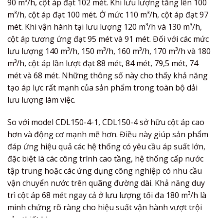
90 m³/h, cột áp đạt 102 mét. Khi lưu lượng tăng lên 100
m³/h, cột áp đạt 100 mét. Ở mức 110 m³/h, cột áp đạt 97
mét. Khi vận hành tại lưu lượng 120 m³/h và 130 m³/h,
cột áp tương ứng đạt 95 mét và 91 mét. Đối với các mức
lưu lượng 140 m³/h, 150 m³/h, 160 m³/h, 170 m³/h và 180
m³/h, cột áp lần lượt đạt 88 mét, 84 mét, 79,5 mét, 74
mét và 68 mét. Những thông số này cho thấy khả năng
tạo áp lực rất mạnh của sản phẩm trong toàn bộ dải
lưu lượng làm việc.
So với model CDL150-4-1, CDL150-4 sở hữu cột áp cao
hơn và động cơ mạnh mẽ hơn. Điều này giúp sản phẩm
đáp ứng hiệu quả các hệ thống có yêu cầu áp suất lớn,
đặc biệt là các công trình cao tầng, hệ thống cấp nước
tập trung hoặc các ứng dụng công nghiệp có nhu cầu
vận chuyển nước trên quãng đường dài. Khả năng duy
trì cột áp 68 mét ngay cả ở lưu lượng tối đa 180 m³/h là
minh chứng rõ ràng cho hiệu suất vận hành vượt trội