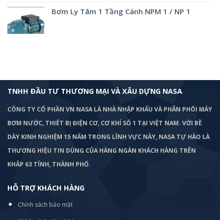
Bơm Ly Tâm 1 Tầng Cánh NPM 1 / NP 1
TNHH ĐẦU TƯ THƯƠNG MẠI VÀ XÂU DỰNG NASA
CÔNG TY CỔ PHẦN VN NASA LÀ NHÀ NHẬP KHẨU VÀ PHÂN PHỐI MÁY
BƠM
NƯỚC, THIẾT BỊ ĐIỆN CƠ, CƠ KHÍ SỐ 1 TẠI VIỆT NAM. VỚI BỀ
DÀY KINH NGHIỆM 15 NĂM TRONG LĨNH VỰC NÀY, NASA TỰ HÀO LÀ
THƯƠNG HIỆU TIN DÙNG CỦA HÀNG NGÀN KHÁCH HÀNG TRÊN
KHẮP 63 TỈNH, THÀNH PHỐ.
HỖ TRỢ KHÁCH HÀNG
Chính sách bảo mật