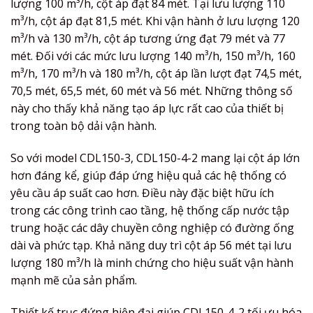
lượng 100 m³/h, cột áp đạt 84 mét. Tại lưu lượng 110
m³/h, cột áp đạt 81,5 mét. Khi vận hành ở lưu lượng 120
m³/h và 130 m³/h, cột áp tương ứng đạt 79 mét và 77
mét. Đối với các mức lưu lượng 140 m³/h, 150 m³/h, 160
m³/h, 170 m³/h và 180 m³/h, cột áp lần lượt đạt 74,5 mét,
70,5 mét, 65,5 mét, 60 mét và 56 mét. Những thông số
này cho thấy khả năng tạo áp lực rất cao của thiết bị
trong toàn bộ dải vận hành.
So với model CDL150-3, CDL150-4-2 mang lại cột áp lớn
hơn đáng kể, giúp đáp ứng hiệu quả các hệ thống có
yêu cầu áp suất cao hơn. Điều này đặc biệt hữu ích
trong các công trình cao tầng, hệ thống cấp nước tập
trung hoặc các dây chuyền công nghiệp có đường ống
dài và phức tạp. Khả năng duy trì cột áp 56 mét tại lưu
lượng 180 m³/h là minh chứng cho hiệu suất vận hành
mạnh mẽ của sản phẩm.
Thiết kế trục đứng hiện đại giúp CDL150-4-2 tối ưu hóa