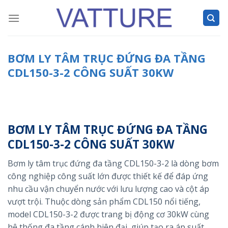
Skip
to
content
BƠM LY TÂM TRỤC ĐỨNG ĐA TẦNG
CDL150-3-2 CÔNG SUẤT 30KW
BƠM LY TÂM TRỤC ĐỨNG ĐA TẦNG
CDL150-3-2 CÔNG SUẤT 30KW
Bơm ly tâm trục đứng đa tầng CDL150-3-2 là dòng bơm
công nghiệp công suất lớn được thiết kế để đáp ứng
nhu cầu vận chuyển nước với lưu lượng cao và cột áp
vượt trội. Thuộc dòng sản phẩm CDL150 nổi tiếng,
model CDL150-3-2 được trang bị động cơ 30kW cùng
hệ thống đa tầng cánh hiện đại, giúp tạo ra áp suất