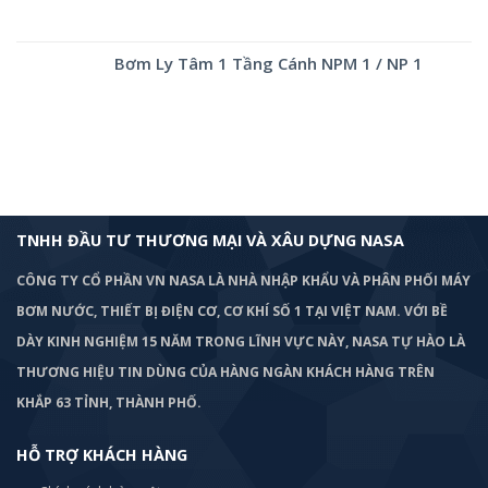
Bơm Ly Tâm 1 Tầng Cánh NPM 1 / NP 1
TNHH ĐẦU TƯ THƯƠNG MẠI VÀ XÂU DỰNG NASA
CÔNG TY CỔ PHẦN VN NASA LÀ NHÀ NHẬP KHẨU VÀ PHÂN PHỐI MÁY
BƠM
NƯỚC, THIẾT BỊ ĐIỆN CƠ, CƠ KHÍ SỐ 1 TẠI VIỆT NAM. VỚI BỀ
DÀY KINH NGHIỆM 15 NĂM TRONG LĨNH VỰC NÀY, NASA TỰ HÀO LÀ
THƯƠNG HIỆU TIN DÙNG CỦA HÀNG NGÀN KHÁCH HÀNG TRÊN
KHẮP 63 TỈNH, THÀNH PHỐ.
HỖ TRỢ KHÁCH HÀNG