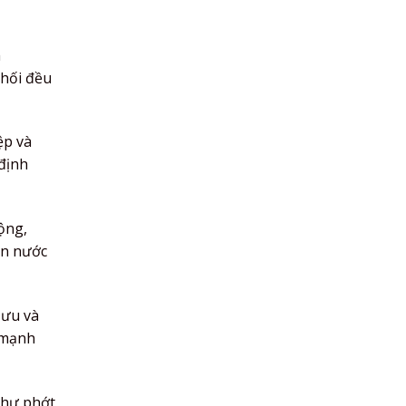
m
phối đều
ệp và
định
ộng,
ển nước
 ưu và
 mạnh
như phớt