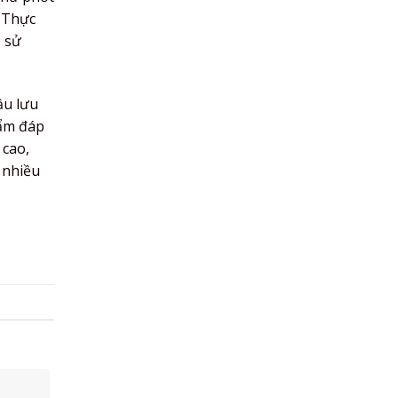
. Thực
ọ sử
ầu lưu
hẩm đáp
 cao,
 nhiều