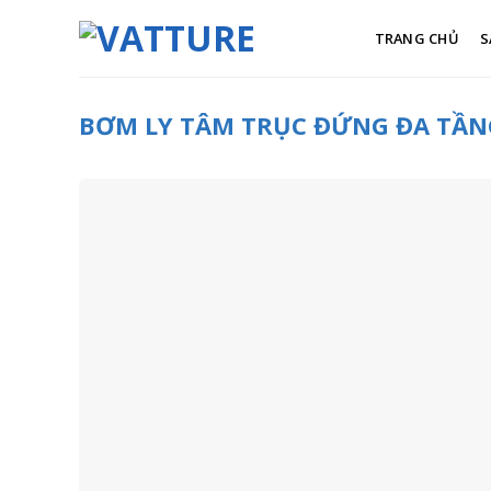
Skip
to
TRANG CHỦ
S
content
BƠM LY TÂM TRỤC ĐỨNG ĐA TẦNG