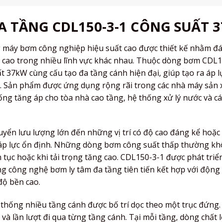
 TẦNG CDL150-3-1 CÔNG SUẤT 
g máy bơm công nghiệp hiệu suất cao được thiết kế nhằm đ
áp cao trong nhiều lĩnh vực khác nhau. Thuộc dòng bơm CDL1
 37kW cùng cấu tạo đa tầng cánh hiện đại, giúp tạo ra áp 
ài. Sản phẩm được ứng dụng rộng rãi trong các nhà máy sản 
ống tăng áp cho tòa nhà cao tầng, hệ thống xử lý nước và c
huyển lưu lượng lớn đến những vị trí có độ cao đáng kể hoặ
ạo áp lực ổn định. Những dòng bơm công suất thấp thường k
 tục hoặc khi tải trọng tăng cao. CDL150-3-1 được phát tri
g công nghệ bơm ly tâm đa tầng tiên tiến kết hợp với động
độ bền cao.
thống nhiều tầng cánh được bố trí dọc theo một trục đứng.
 lần lượt đi qua từng tầng cánh. Tại mỗi tầng, dòng chất 