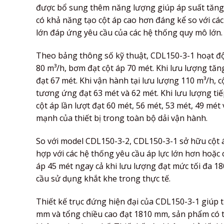
được bổ sung thêm năng lượng giúp áp suất tăng 
có khả năng tạo cột áp cao hơn đáng kể so với cá
lớn đáp ứng yêu cầu của các hệ thống quy mô lớn.
Theo bảng thông số kỹ thuật, CDL150-3-1 hoạt độn
80 m³/h, bơm đạt cột áp 70 mét. Khi lưu lượng tăn
đạt 67 mét. Khi vận hành tại lưu lượng 110 m³/h, c
tương ứng đạt 63 mét và 62 mét. Khi lưu lượng tiếp
cột áp lần lượt đạt 60 mét, 56 mét, 53 mét, 49 mé
mạnh của thiết bị trong toàn bộ dải vận hành.
So với model CDL150-3-2, CDL150-3-1 sở hữu cột á
hợp với các hệ thống yêu cầu áp lực lớn hơn hoặc c
áp 45 mét ngay cả khi lưu lượng đạt mức tối đa 1
cầu sử dụng khắt khe trong thực tế.
Thiết kế trục đứng hiện đại của CDL150-3-1 giúp tố
mm và tổng chiều cao đạt 1810 mm, sản phẩm có th