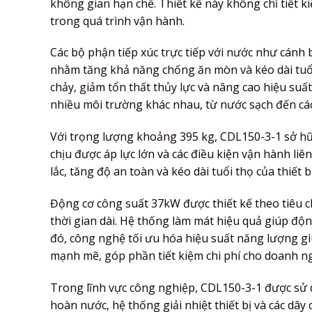
không gian hạn chế. Thiết kế này không chỉ tiết 
trong quá trình vận hành.
Các bộ phận tiếp xúc trực tiếp với nước như cánh
nhằm tăng khả năng chống ăn mòn và kéo dài tuổi 
chảy, giảm tổn thất thủy lực và nâng cao hiệu suấ
nhiều môi trường khác nhau, từ nước sạch đến cá
Với trọng lượng khoảng 395 kg, CDL150-3-1 sở hữ
chịu được áp lực lớn và các điều kiện vận hành li
lắc, tăng độ an toàn và kéo dài tuổi thọ của thiết
Động cơ công suất 37kW được thiết kế theo tiêu c
thời gian dài. Hệ thống làm mát hiệu quả giúp động
đó, công nghệ tối ưu hóa hiệu suất năng lượng g
mạnh mẽ, góp phần tiết kiệm chi phí cho doanh n
Trong lĩnh vực công nghiệp, CDL150-3-1 được sử 
hoàn nước, hệ thống giải nhiệt thiết bị và các dâ