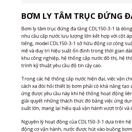
BƠM LY TÂM TRỤC ĐỨNG ĐA
Bơm ly tâm trục đứng đa tầng CDL150-3-1 là dòn
nhu cầu cấp nước lưu lượng lớn kết hợp với cột 
tiếng, model CDL150-3-1 sở hữu động cơ công suất
mẽ và duy trì hiệu suất ổn định trong thời gian d
khu công nghiệp, hệ thống cấp nước đô thị, hệ th
trình kỹ thuật yêu cầu độ tin cậy cao.
Trong các hệ thống cấp nước hiện đại, việc vận c
cách xa đòi hỏi thiết bị bơm phải có khả năng t
ứng được yêu cầu này khi hệ thống hoạt động liên
giải quyết những thách thức đó bằng việc ứng dụn
suất lớn, mang lại hiệu quả vận hành vượt trội và 
Nguyên lý hoạt động của CDL150-3-1 dựa trên hệ 
động cơ vận hành, nước được hút vào buồng bơm và