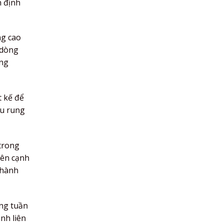
n định
ng cao
 dòng
ong
t kế để
ểu rung
 trong
Bên cạnh
 hành
ống tuần
nh liên