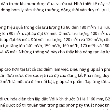
dần trước khi nước được đưa ra cửa xả. Nhờ thiết kế này, 
c dòng bơm ly tâm thông thường, đồng thời vẫn duy trì lưu 
g hiệu quả trong dải lưu lượng từ 80 đến 180 m³/h. Tại lư
g lên 90 m³/h, cột áp đạt 68 mét. Ở mức lưu lượng 100 m³/h, 
ột áp đạt 65 mét. Đối với lưu lượng 120 m³/h và 130 m³/h, cột
 tục tăng lên 140 m³/h, 150 m³/h, 160 m³/h, 170 m³/h và 180
t và 45 mét. Những thông số này cho thấy khả năng tạo áp lự
p cao hơn tại tất cả các điểm làm việc. Điều này giúp sản p
ần đưa nước đến các vị trí có độ cao đáng kể. Khả năng duy 
80 m³/h là một ưu điểm nổi bật, giúp sản phẩm đáp ứng tốt 
i ưu hóa diện tích lắp đặt. Với kích thước B1 là 1160 mm, B2
ể được bố trí thuận tiện trong các phòng kỹ thuật hoặc kh