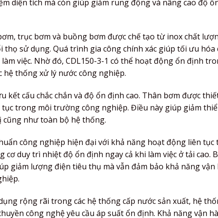
kiệm diện tích mà còn giúp giảm rung động và nâng cao độ ổ
 bơm, trục bơm và buồng bơm được chế tạo từ inox chất lượ
thọ sử dụng. Quá trình gia công chính xác giúp tối ưu hóa
t làm việc. Nhờ đó, CDL150-3-1 có thể hoạt động ổn định tr
c hệ thống xử lý nước công nghiệp.
u kết cấu chắc chắn và độ ổn định cao. Thân bơm được thiế
ên tục trong môi trường công nghiệp. Điều này giúp giảm thi
 bị cũng như toàn bộ hệ thống.
huẩn công nghiệp hiện đại với khả năng hoạt động liên tục
 cơ duy trì nhiệt độ ổn định ngay cả khi làm việc ở tải cao. 
iúp giảm lượng điện tiêu thụ mà vẫn đảm bảo khả năng vận
ghiệp.
dụng rộng rãi trong các hệ thống cấp nước sản xuất, hệ th
y chuyền công nghệ yêu cầu áp suất ổn định. Khả năng vận hà