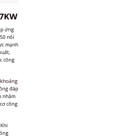
37KW
áp ứng
50 nổi
lực mạnh
xuất,
ác công
c khoảng
hông đáp
ển nhằm
 cơ công
 Khi
lỏng