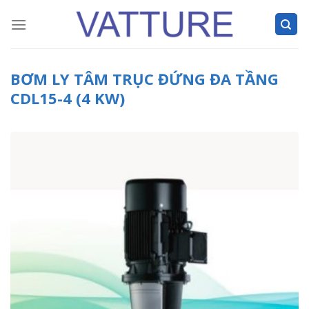
Skip
to
content
BƠM LY TÂM TRỤC ĐỨNG ĐA TẦNG
CDL15-4 (4 KW)