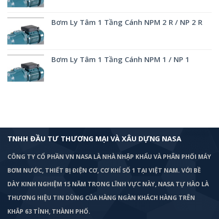
Bơm Ly Tâm 1 Tầng Cánh NPM 2 R / NP 2 R
Bơm Ly Tâm 1 Tầng Cánh NPM 1 / NP 1
TNHH ĐẦU TƯ THƯƠNG MẠI VÀ XÂU DỰNG NASA
CÔNG TY CỔ PHẦN VN NASA LÀ NHÀ NHẬP KHẨU VÀ PHÂN PHỐI MÁY
BƠM
NƯỚC, THIẾT BỊ ĐIỆN CƠ, CƠ KHÍ SỐ 1 TẠI VIỆT NAM. VỚI BỀ
DÀY KINH NGHIỆM 15 NĂM TRONG LĨNH VỰC NÀY, NASA TỰ HÀO LÀ
THƯƠNG HIỆU TIN DÙNG CỦA HÀNG NGÀN KHÁCH HÀNG TRÊN
KHẮP 63 TỈNH, THÀNH PHỐ.