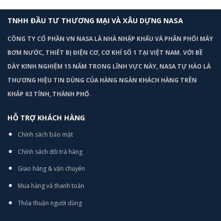
TNHH ĐẦU TƯ THƯƠNG MẠI VÀ XÂU DỰNG NASA
CÔNG TY CỔ PHẦN VN NASA LÀ NHÀ NHẬP KHẨU VÀ PHÂN PHỐI MÁY
BƠM
NƯỚC, THIẾT BỊ ĐIỆN CƠ, CƠ KHÍ SỐ 1 TẠI VIỆT NAM. VỚI BỀ
DÀY KINH NGHIỆM 15 NĂM TRONG LĨNH VỰC NÀY, NASA TỰ HÀO LÀ
THƯƠNG HIỆU TIN DÙNG CỦA HÀNG NGÀN KHÁCH HÀNG TRÊN
KHẮP 63 TỈNH, THÀNH PHỐ.
HỖ TRỢ KHÁCH HÀNG
Chính sách bảo mật
Chính sách đổi trả hàng
Giao hàng & vận chuyển
Mua hàng và thanh toán
Thỏa thuận người dùng