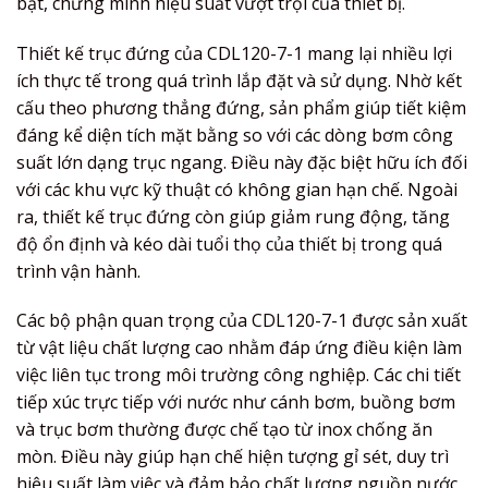
bật, chứng minh hiệu suất vượt trội của thiết bị.
Thiết kế trục đứng của CDL120-7-1 mang lại nhiều lợi
ích thực tế trong quá trình lắp đặt và sử dụng. Nhờ kết
cấu theo phương thẳng đứng, sản phẩm giúp tiết kiệm
đáng kể diện tích mặt bằng so với các dòng bơm công
suất lớn dạng trục ngang. Điều này đặc biệt hữu ích đối
với các khu vực kỹ thuật có không gian hạn chế. Ngoài
ra, thiết kế trục đứng còn giúp giảm rung động, tăng
độ ổn định và kéo dài tuổi thọ của thiết bị trong quá
trình vận hành.
Các bộ phận quan trọng của CDL120-7-1 được sản xuất
từ vật liệu chất lượng cao nhằm đáp ứng điều kiện làm
việc liên tục trong môi trường công nghiệp. Các chi tiết
tiếp xúc trực tiếp với nước như cánh bơm, buồng bơm
và trục bơm thường được chế tạo từ inox chống ăn
mòn. Điều này giúp hạn chế hiện tượng gỉ sét, duy trì
hiệu suất làm việc và đảm bảo chất lượng nguồn nước