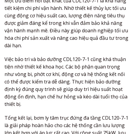
Một ưu điểm nổi bật khác của CDL120-7-1 là khả năng
tiết kiệm chi phí vận hành. Nhờ thiết kế thủy lực tối ưu
cùng động cơ hiệu suất cao, lượng điện năng tiêu thụ
được giảm đáng kể trong khi vẫn đảm bảo khả năng
vận hành mạnh mẽ. Điều này giúp doanh nghiệp tối ưu
hóa chi phí sản xuất và nâng cao hiệu quả đầu tư trong
dài hạn.
Việc bảo trì và bảo dưỡng CDL120-7-1 cũng khá thuận
tiện nhờ thiết kế khoa học. Các bộ phận quan trọng
như vòng bi, phớt cơ khí, động cơ và hệ thống kết nối
có thể được kiểm tra dễ dàng. Thực hiện bảo dưỡng
định kỳ đúng quy trình sẽ giúp duy trì hiệu suất hoạt
động ổn định, hạn chế hư hỏng và kéo dài tuổi thọ của
thiết bị.
Tổng kết lại, bơm ly tâm trục đứng đa tầng CDL120-7-1
là giải pháp hoàn hảo cho các hệ thống cần lưu lượng
lớn kết hợp với áp lực rất cao. Với công suất 75kW, lưu