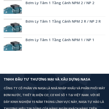
Bơm Ly Tâm 1 Tầng Cánh NPM 2 / NP 2
Bơm Ly Tâm 1 Tầng Cánh NPM 2 R / NP 2 R
Bơm Ly Tâm 1 Tầng Cánh NPM 1 / NP 1
TNHH ĐẦU TƯ THƯƠNG MẠI VÀ XÂU DỰNG NASA
CÔNG TY CỔ PHẦN VN NASA LÀ NHÀ NHẬP KHẨU VÀ PHÂN PHỐI MÁY
BƠM
NƯỚC, THIẾT BỊ ĐIỆN CƠ, CƠ KHÍ SỐ 1 TẠI VIỆT NAM. VỚI BỀ
DÀY KINH NGHIỆM 15 NĂM TRONG LĨNH VỰC NÀY, NASA TỰ HÀO LÀ
THƯƠNG HIỆU TIN DÙNG CỦA HÀNG NGÀN KHÁCH HÀNG TRÊN