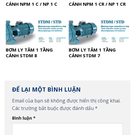
CÁNH NPM 1 C / NP 1 C
CÁNH NPM 1 CR / NP 1 CR
BƠM LY TÂM 1 TẦNG
BƠM LY TÂM 1 TẦNG
CÁNH STDM 8
CÁNH STDM 7
ĐỂ LẠI MỘT BÌNH LUẬN
Email của bạn sẽ không được hiển thị công khai.
Các trường bắt buộc được đánh dấu
*
Bình luận
*