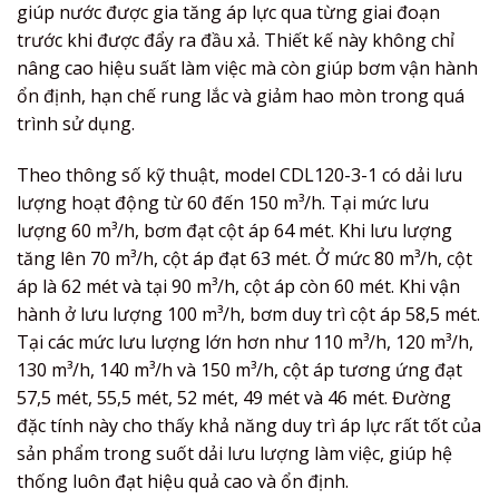
giúp nước được gia tăng áp lực qua từng giai đoạn
trước khi được đẩy ra đầu xả. Thiết kế này không chỉ
nâng cao hiệu suất làm việc mà còn giúp bơm vận hành
ổn định, hạn chế rung lắc và giảm hao mòn trong quá
trình sử dụng.
Theo thông số kỹ thuật, model CDL120-3-1 có dải lưu
lượng hoạt động từ 60 đến 150 m³/h. Tại mức lưu
lượng 60 m³/h, bơm đạt cột áp 64 mét. Khi lưu lượng
tăng lên 70 m³/h, cột áp đạt 63 mét. Ở mức 80 m³/h, cột
áp là 62 mét và tại 90 m³/h, cột áp còn 60 mét. Khi vận
hành ở lưu lượng 100 m³/h, bơm duy trì cột áp 58,5 mét.
Tại các mức lưu lượng lớn hơn như 110 m³/h, 120 m³/h,
130 m³/h, 140 m³/h và 150 m³/h, cột áp tương ứng đạt
57,5 mét, 55,5 mét, 52 mét, 49 mét và 46 mét. Đường
đặc tính này cho thấy khả năng duy trì áp lực rất tốt của
sản phẩm trong suốt dải lưu lượng làm việc, giúp hệ
thống luôn đạt hiệu quả cao và ổn định.