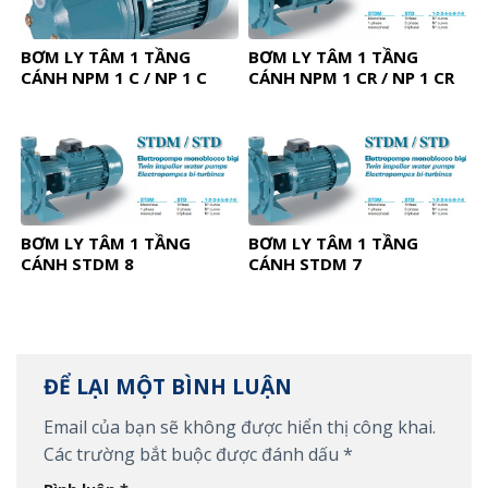
BƠM LY TÂM 1 TẦNG
BƠM LY TÂM 1 TẦNG
CÁNH NPM 1 C / NP 1 C
CÁNH NPM 1 CR / NP 1 CR
BƠM LY TÂM 1 TẦNG
BƠM LY TÂM 1 TẦNG
CÁNH STDM 8
CÁNH STDM 7
ĐỂ LẠI MỘT BÌNH LUẬN
Email của bạn sẽ không được hiển thị công khai.
Các trường bắt buộc được đánh dấu
*