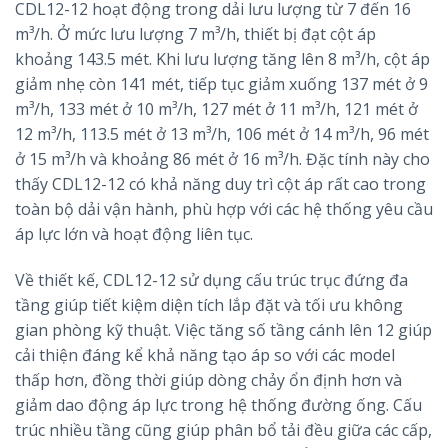
CDL12-12 hoạt động trong dải lưu lượng từ 7 đến 16
m³/h. Ở mức lưu lượng 7 m³/h, thiết bị đạt cột áp
khoảng 143.5 mét. Khi lưu lượng tăng lên 8 m³/h, cột áp
giảm nhẹ còn 141 mét, tiếp tục giảm xuống 137 mét ở 9
m³/h, 133 mét ở 10 m³/h, 127 mét ở 11 m³/h, 121 mét ở
12 m³/h, 113.5 mét ở 13 m³/h, 106 mét ở 14 m³/h, 96 mét
ở 15 m³/h và khoảng 86 mét ở 16 m³/h. Đặc tính này cho
thấy CDL12-12 có khả năng duy trì cột áp rất cao trong
toàn bộ dải vận hành, phù hợp với các hệ thống yêu cầu
áp lực lớn và hoạt động liên tục.
Về thiết kế, CDL12-12 sử dụng cấu trúc trục đứng đa
tầng giúp tiết kiệm diện tích lắp đặt và tối ưu không
gian phòng kỹ thuật. Việc tăng số tầng cánh lên 12 giúp
cải thiện đáng kể khả năng tạo áp so với các model
thấp hơn, đồng thời giúp dòng chảy ổn định hơn và
giảm dao động áp lực trong hệ thống đường ống. Cấu
trúc nhiều tầng cũng giúp phân bổ tải đều giữa các cấp,