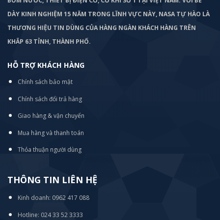
BƠM
NƯỚC, THIẾT BỊ ĐIỆN CƠ, CƠ KHÍ SỐ 1 TẠI VIỆT NAM. VỚI BỀ
DÀY KINH NGHIỆM 15 NĂM TRONG LĨNH VỰC NÀY, NASA TỰ HÀO LÀ
THƯƠNG HIỆU TIN DÙNG CỦA HÀNG NGÀN KHÁCH HÀNG TRÊN
KHẮP 63 TỈNH, THÀNH PHỐ.
HỖ TRỢ KHÁCH HÀNG
Chính sách bảo mật
Chính sách đổi trả hàng
Giao hàng & vận chuyển
Mua hàng và thanh toán
Thỏa thuận người dùng
THÔNG TIN LIÊN HỆ
Kinh doanh: 0962 417 088
Hotline: 024 33 52 3333