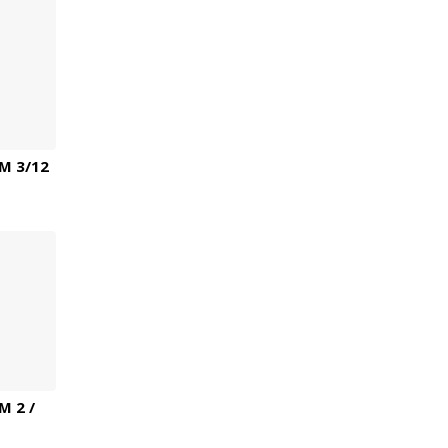
M 3/12
 2 /