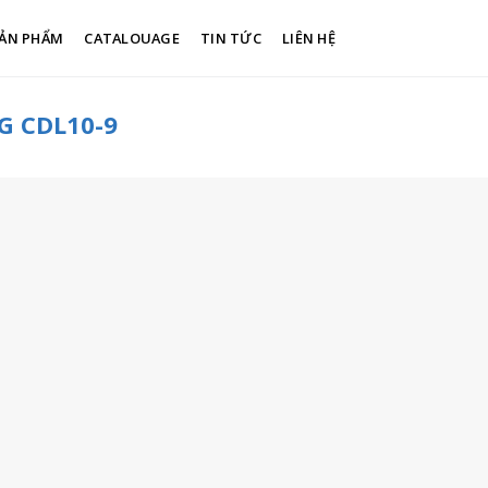
ẢN PHẨM
CATALOUAGE
TIN TỨC
LIÊN HỆ
G CDL10-9