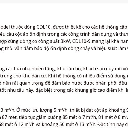
l thuộc dòng CDL10, được thiết kế cho các hệ thống cấp
yêu cầu cột áp ổn định trong các công trình dân dụng và th
t hợp cùng động cơ công suất 3kW, CDL10-9 mang lại khả nă
g thời vẫn đảm bảo độ ổn định dòng chảy và hiệu suất làm 
g các tòa nhà nhiều tầng, khu căn hộ, khách sạn quy mô v
 trung cho khu dân cư. Khi hệ thống có nhiều điểm sử dụng
trở nên rất quan trọng để đảm bảo nước được phân phối đều 
tốt nhu cầu này, đặc biệt trong các khung giờ cao điểm khi 
 m³/h. Ở mức lưu lượng 5 m³/h, thiết bị đạt cột áp khoảng 
 87 mét, tiếp tục giảm xuống 85 mét ở 7 m³/h, 81 mét ở 8 m³
 58 mét ở 12 m³/h và khoảng 50 mét ở 13 m³/h. Đặc tính này 