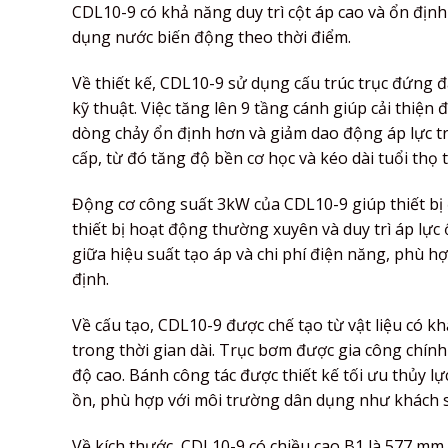
CDL10-9 có khả năng duy trì cột áp cao và ổn địn
dụng nước biến động theo thời điểm.
Về thiết kế, CDL10-9 sử dụng cấu trúc trục đứng đ
kỹ thuật. Việc tăng lên 9 tầng cánh giúp cải thiện
dòng chảy ổn định hơn và giảm dao động áp lực t
cấp, từ đó tăng độ bền cơ học và kéo dài tuổi thọ t
Động cơ công suất 3kW của CDL10-9 giúp thiết bị đ
thiết bị hoạt động thường xuyên và duy trì áp lực 
giữa hiệu suất tạo áp và chi phí điện năng, phù 
định.
Về cấu tạo, CDL10-9 được chế tạo từ vật liệu có 
trong thời gian dài. Trục bơm được gia công chín
độ cao. Bánh công tác được thiết kế tối ưu thủy l
ồn, phù hợp với môi trường dân dụng như khách s
Về kích thước, CDL10-9 có chiều cao B1 là 577 mm