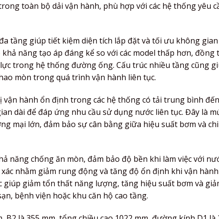
 trong toàn bộ dải vận hành, phù hợp với các hệ thống yêu c
đa tầng giúp tiết kiệm diện tích lắp đặt và tối ưu không gia
o khả năng tạo áp đáng kể so với các model thấp hơn, đồng 
lực trong hệ thống đường ống. Cấu trúc nhiều tầng cũng g
hao mòn trong quá trình vận hành liên tục.
 vận hành ổn định trong các hệ thống có tải trung bình đến 
gian dài để đáp ứng nhu cầu sử dụng nước liên tục. Đây là 
ng mại lớn, đảm bảo sự cân bằng giữa hiệu suất bơm và chi
 khả năng chống ăn mòn, đảm bảo độ bền khi làm việc với nư
h xác nhằm giảm rung động và tăng độ ổn định khi vận hành
ực giúp giảm tổn thất năng lượng, tăng hiệu suất bơm và giả
ạn, bệnh viện hoặc khu căn hộ cao tầng.
mm, B2 là 355 mm, tổng chiều cao 1022 mm, đường kính D1 l