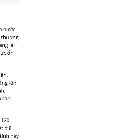
p nước
à thương
ang lại
lực ổn
iện,
ăng lên
h.
 phân
 120
t ở 8
tính này