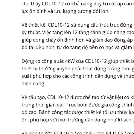
cho thấy CDL10-12 có khả năng duy trì cột áp cao
lực ổn định và lưu lượng tương đối lớn.
Về thiết kế, CDL10-12 sử dụng cấu trúc trục đứng 
kỹ thuật. Việc tăng lên 12 tầng cánh giúp nâng ca
giúp dòng chảy ổn định hơn và giảm dao động áp 
bổ tải đều hơn, từ đó tăng độ bền cơ học và giảm 
Động cơ công suất 4kW của CDL10-12 giúp thiết bị
thiết bị thường xuyên phải hoạt động trong thời 
suất phù hợp cho các công trình dân dụng và thươ
điện năng.
Về cấu tạo, CDL10-12 được chế tạo từ vật liệu có
trong thời gian dài. Trục bơm được gia công chín
độ cao. Bánh công tác được thiết kế tối ưu thủy l
ồn, phù hợp với môi trường dân dụng như khách s
Về kích thước, CDL10-12 có chiều cao B1 là 667 