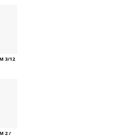
M 3/12
 2 /