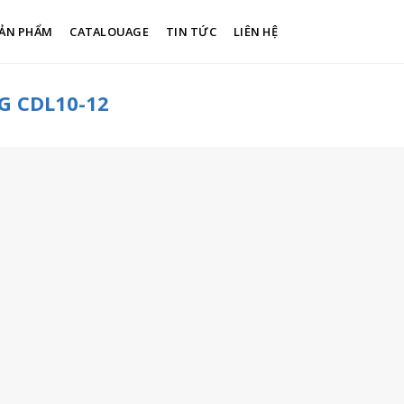
ẢN PHẨM
CATALOUAGE
TIN TỨC
LIÊN HỆ
G CDL10-12