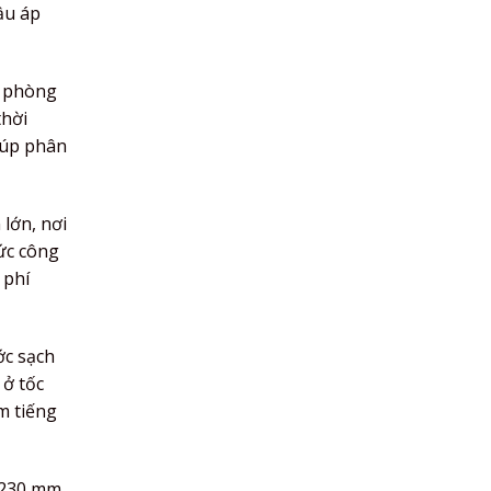
ầu áp
n phòng
thời
iúp phân
lớn, nơi
mức công
 phí
ớc sạch
 ở tốc
m tiếng
à 230 mm