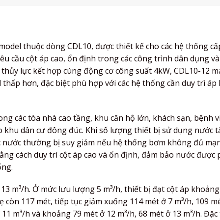
el thuộc dòng CDL10, được thiết kế cho các hệ thống cấ
yêu cầu cột áp cao, ổn định trong các công trình dân dụng v
h thủy lực kết hợp cùng động cơ công suất 4kW, CDL10-12 m
hấp hơn, đặc biệt phù hợp với các hệ thống cần duy trì áp 
g các tòa nhà cao tầng, khu căn hộ lớn, khách sạn, bệnh v
khu dân cư đông đúc. Khi số lượng thiết bị sử dụng nước t
ực nước thường bị suy giảm nếu hệ thống bơm không đủ mạn
bằng cách duy trì cột áp cao và ổn định, đảm bảo nước được
ống.
13 m³/h. Ở mức lưu lượng 5 m³/h, thiết bị đạt cột áp khoảng
hẹ còn 117 mét, tiếp tục giảm xuống 114 mét ở 7 m³/h, 109 mé
ở 11 m³/h và khoảng 79 mét ở 12 m³/h, 68 mét ở 13 m³/h. Đặc 