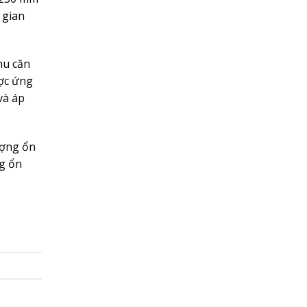
 gian
hu căn
ược ứng
và áp
ượng ổn
ng ổn