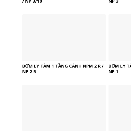
/ NP 3/10
NP 3
BƠM LY TÂM 1 TẦNG CÁNH NPM 2 R /
BƠM LY T
NP 2 R
NP 1