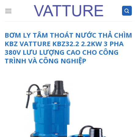
Skip
to
content
BƠM LY TÂM THOÁT NƯỚC THẢ CHÌM
KBZ VATTURE KBZ32.2 2.2KW 3 PHA
380V LƯU LƯỢNG CAO CHO CÔNG
TRÌNH VÀ CÔNG NGHIỆP