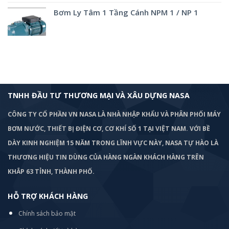
Bơm Ly Tâm 1 Tầng Cánh NPM 1 / NP 1
TNHH ĐẦU TƯ THƯƠNG MẠI VÀ XÂU DỰNG NASA
CÔNG TY CỔ PHẦN VN NASA LÀ NHÀ NHẬP KHẨU VÀ PHÂN PHỐI MÁY
BƠM
NƯỚC, THIẾT BỊ ĐIỆN CƠ, CƠ KHÍ SỐ 1 TẠI VIỆT NAM. VỚI BỀ
DÀY KINH NGHIỆM 15 NĂM TRONG LĨNH VỰC NÀY, NASA TỰ HÀO LÀ
THƯƠNG HIỆU TIN DÙNG CỦA HÀNG NGÀN KHÁCH HÀNG TRÊN
KHẮP 63 TỈNH, THÀNH PHỐ.
HỖ TRỢ KHÁCH HÀNG
Chính sách bảo mật