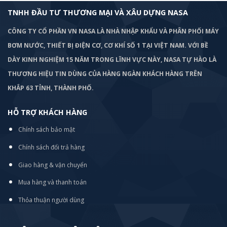
TNHH ĐẦU TƯ THƯƠNG MẠI VÀ XÂU DỰNG NASA
CÔNG TY CỔ PHẦN VN NASA LÀ NHÀ NHẬP KHẨU VÀ PHÂN PHỐI MÁY
BƠM
NƯỚC, THIẾT BỊ ĐIỆN CƠ, CƠ KHÍ SỐ 1 TẠI VIỆT NAM. VỚI BỀ
DÀY KINH NGHIỆM 15 NĂM TRONG LĨNH VỰC NÀY, NASA TỰ HÀO LÀ
THƯƠNG HIỆU TIN DÙNG CỦA HÀNG NGÀN KHÁCH HÀNG TRÊN
KHẮP 63 TỈNH, THÀNH PHỐ.
HỖ TRỢ KHÁCH HÀNG
Chính sách bảo mật
Chính sách đổi trả hàng
Giao hàng & vận chuyển
Mua hàng và thanh toán
Thỏa thuận người dùng