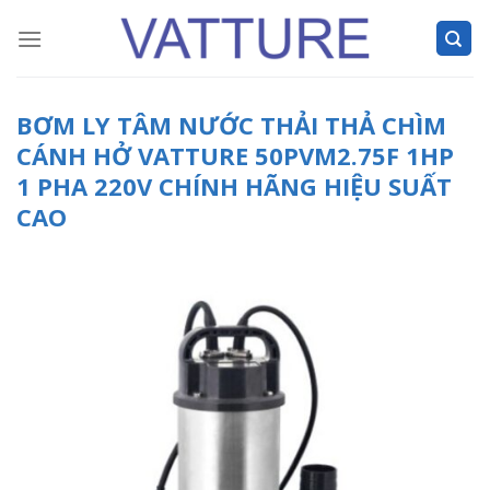
Skip
to
content
BƠM LY TÂM NƯỚC THẢI THẢ CHÌM
CÁNH HỞ VATTURE 50PVM2.75F 1HP
1 PHA 220V CHÍNH HÃNG HIỆU SUẤT
CAO