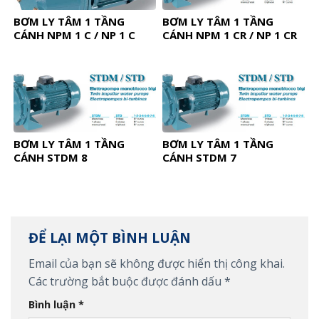
BƠM LY TÂM 1 TẦNG
BƠM LY TÂM 1 TẦNG
CÁNH NPM 1 C / NP 1 C
CÁNH NPM 1 CR / NP 1 CR
BƠM LY TÂM 1 TẦNG
BƠM LY TÂM 1 TẦNG
CÁNH STDM 8
CÁNH STDM 7
ĐỂ LẠI MỘT BÌNH LUẬN
Email của bạn sẽ không được hiển thị công khai.
Các trường bắt buộc được đánh dấu
*
Bình luận
*