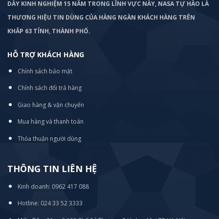
DÀY KINH NGHIỆM 15 NĂM TRONG LĨNH VỰC NÀY, NASA TỰ HÀO LÀ
THƯƠNG HIỆU TIN DÙNG CỦA HÀNG NGÀN KHÁCH HÀNG TRÊN
KHẮP 63 TỈNH, THÀNH PHỐ.
HỖ TRỢ KHÁCH HÀNG
Chính sách bảo mật
Chính sách đổi trả hàng
Giao hàng & vận chuyển
Mua hàng và thanh toán
Thỏa thuận người dùng
THÔNG TIN LIÊN HỆ
Kinh doanh: 0962 417 088
Hotline: 024 33 52 3333