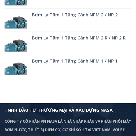
Bơm Ly Tâm 1 Tầng Cánh NPM 2 / NP 2
Bơm Ly Tâm 1 Tầng Cánh NPM 2 R / NP 2 R
Bơm Ly Tâm 1 Tầng Cánh NPM 1 / NP 1
TNHH ĐẦU TƯ THƯƠNG MẠI VÀ XÂU DỰNG NASA
CÔNG TY CỔ PHẦN VN NASA LÀ NHÀ NHẬP KHẨU VÀ PHÂN PHỐI MÁY
BƠM
NƯỚC, THIẾT BỊ ĐIỆN CƠ, CƠ KHÍ SỐ 1 TẠI VIỆT NAM. VỚI BỀ