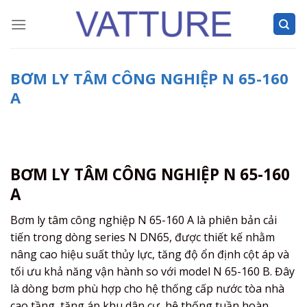
Skip
to
content
BƠM LY TÂM CÔNG NGHIỆP N 65-160
A
BƠM LY TÂM CÔNG NGHIỆP N 65-160
A
Bơm ly tâm công nghiệp N 65-160 A là phiên bản cải
tiến trong dòng series N DN65, được thiết kế nhằm
nâng cao hiệu suất thủy lực, tăng độ ổn định cột áp và
tối ưu khả năng vận hành so với model N 65-160 B. Đây
là dòng bơm phù hợp cho hệ thống cấp nước tòa nhà
cao tầng, tăng áp khu dân cư, hệ thống tuần hoàn