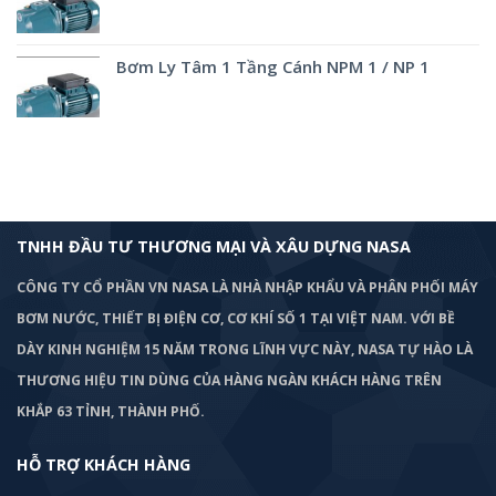
Bơm Ly Tâm 1 Tầng Cánh NPM 1 / NP 1
TNHH ĐẦU TƯ THƯƠNG MẠI VÀ XÂU DỰNG NASA
CÔNG TY CỔ PHẦN VN NASA LÀ NHÀ NHẬP KHẨU VÀ PHÂN PHỐI MÁY
BƠM
NƯỚC, THIẾT BỊ ĐIỆN CƠ, CƠ KHÍ SỐ 1 TẠI VIỆT NAM. VỚI BỀ
DÀY KINH NGHIỆM 15 NĂM TRONG LĨNH VỰC NÀY, NASA TỰ HÀO LÀ
THƯƠNG HIỆU TIN DÙNG CỦA HÀNG NGÀN KHÁCH HÀNG TRÊN
KHẮP 63 TỈNH, THÀNH PHỐ.
HỖ TRỢ KHÁCH HÀNG