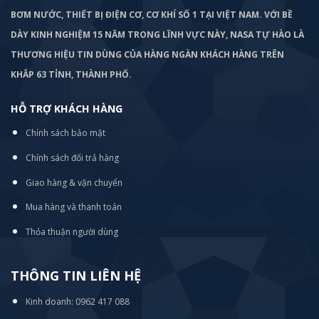
BƠM
NƯỚC, THIẾT BỊ ĐIỆN CƠ, CƠ KHÍ SỐ 1 TẠI VIỆT NAM. VỚI BỀ
DÀY KINH NGHIỆM 15 NĂM TRONG LĨNH VỰC NÀY, NASA TỰ HÀO LÀ
THƯƠNG HIỆU TIN DÙNG CỦA HÀNG NGÀN KHÁCH HÀNG TRÊN
KHẮP 63 TỈNH, THÀNH PHỐ.
HỖ TRỢ KHÁCH HÀNG
Chính sách bảo mật
Chính sách đổi trả hàng
Giao hàng & vận chuyển
Mua hàng và thanh toán
Thỏa thuận người dùng
THÔNG TIN LIÊN HỆ
Kinh doanh: 0962 417 088