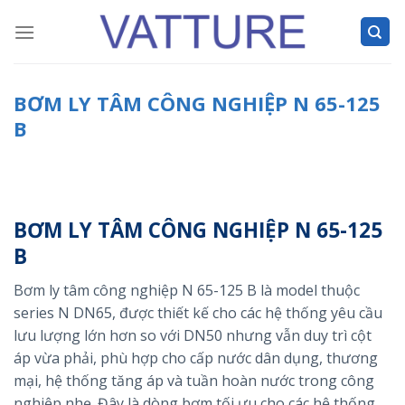
Skip
to
content
BƠM LY TÂM CÔNG NGHIỆP N 65-125
B
BƠM LY TÂM CÔNG NGHIỆP N 65-125
B
Bơm ly tâm công nghiệp N 65-125 B là model thuộc
series N DN65, được thiết kế cho các hệ thống yêu cầu
lưu lượng lớn hơn so với DN50 nhưng vẫn duy trì cột
áp vừa phải, phù hợp cho cấp nước dân dụng, thương
mại, hệ thống tăng áp và tuần hoàn nước trong công
nghiệp nhẹ. Đây là dòng bơm tối ưu cho các hệ thống