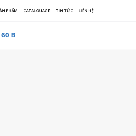
ẢN PHẨM
CATALOUAGE
TIN TỨC
LIÊN HỆ
60 B