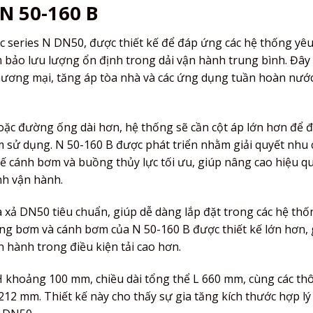
 50-160 B
 series N DN50, được thiết kế để đáp ứng các hệ thống yêu
 bảo lưu lượng ổn định trong dải vận hành trung bình. Đây
ương mại, tăng áp tòa nhà và các ứng dụng tuần hoàn nướ
 hoặc đường ống dài hơn, hệ thống sẽ cần cột áp lớn hơn để
m sử dụng. N 50-160 B được phát triển nhằm giải quyết nhu 
ế cánh bơm và buồng thủy lực tối ưu, giúp nâng cao hiệu q
nh vận hành.
 xả DN50 tiêu chuẩn, giúp dễ dàng lắp đặt trong các hệ thố
ng bơm và cánh bơm của N 50-160 B được thiết kế lớn hơn, 
n hành trong điều kiện tải cao hơn.
H khoảng 100 mm, chiều dài tổng thể L 660 mm, cùng các th
2 mm. Thiết kế này cho thấy sự gia tăng kích thước hợp l