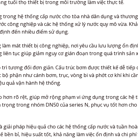
ng tuổi thọ thiết bị trong môi trường làm việc thực tế.
g trong hệ thống cấp nước cho tòa nhà dân dụng và thương
ớc công nghiệp và các hệ thống xử lý nước quy mô vừa. Kh
định đến nhiều điểm sử dụng.
àm mát thiết bị công nghiệp, nơi yêu cầu lưu lượng ổn địn
 liên tục giúp giảm nguy cơ gián đoạn trong quá trình sản x
rì tương đối đơn giản. Cấu trúc bơm được thiết kế dễ tiếp 
c bộ phận như cánh bơm, trục, vòng bi và phớt cơ khí khi cần
iệu quả vận hành hệ thống.
ao hơn rõ rệt, giúp mở rộng phạm vi ứng dụng trong các hệ 
n trọng trong nhóm DN50 của series N, phục vụ tốt hơn cho
là giải pháp hiệu quả cho các hệ thống cấp nước và tuần ho
ế bền bỉ, hiệu suất tốt, khả năng làm việc ổn định và chi phí