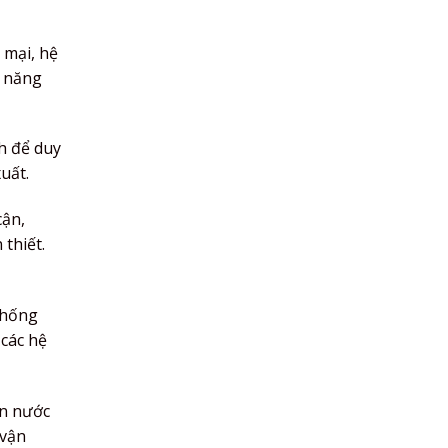
 mại, hệ
ả năng
h để duy
uất.
cận,
 thiết.
thống
 các hệ
àn nước
 vận