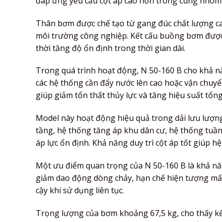
đáp ứng yêu cầu cột áp cao hơn trong cùng nhóm
Thân bơm được chế tạo từ gang đúc chất lượng ca
môi trường công nghiệp. Kết cấu buồng bơm được 
thời tăng độ ổn định trong thời gian dài.
Trong quá trình hoạt động, N 50-160 B cho khả nă
các hệ thống cần đẩy nước lên cao hoặc vận chuy
giúp giảm tổn thất thủy lực và tăng hiệu suất tổng
Model này hoạt động hiệu quả trong dải lưu lượn
tầng, hệ thống tăng áp khu dân cư, hệ thống tuầ
áp lực ổn định. Khả năng duy trì cột áp tốt giúp 
Một ưu điểm quan trọng của N 50-160 B là khả năn
giảm dao động dòng chảy, hạn chế hiện tượng mất 
cậy khi sử dụng liên tục.
Trọng lượng của bơm khoảng 67,5 kg, cho thấy kế