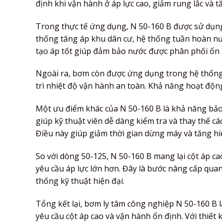
định khi vận hành ở áp lực cao, giảm rung lắc và tă
Trong thực tế ứng dụng, N 50-160 B được sử dụn
thống tăng áp khu dân cư, hệ thống tuần hoàn nư
tạo áp tốt giúp đảm bảo nước được phân phối ổn 
Ngoài ra, bơm còn được ứng dụng trong hệ thống l
trì nhiệt độ vận hành an toàn. Khả năng hoạt động
Một ưu điểm khác của N 50-160 B là khả năng bảo t
giúp kỹ thuật viên dễ dàng kiểm tra và thay thế cá
Điều này giúp giảm thời gian dừng máy và tăng h
So với dòng 50-125, N 50-160 B mang lại cột áp c
yêu cầu áp lực lớn hơn. Đây là bước nâng cấp qua
thống kỹ thuật hiện đại.
Tổng kết lại, bơm ly tâm công nghiệp N 50-160 B 
yêu cầu cột áp cao và vận hành ổn định. Với thiết k