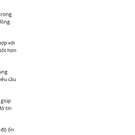
trong
 đồng
hợp với
tốt hơn
rung
yêu cầu
 giúp
ộ tin
 độ ổn